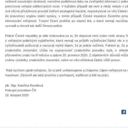
veškeré související okolnosti, nesmíme podlehnout tlaku na zveřejnění informací z poli
potvrzovat veřejná sdělení jiných osob. V každém případě ale není a nikdy nebylo v záj
své věcné příslušnosti provádí šetření ekologické havárie, neposkytoval ve věci žádné
do pravomoci orgánu státní správy, v tomto případě České inspekce životního pros
informování veřejnosti. Trestní řízení probíhá po vlastní linii, o které nemají nezú
vyzradit a ohrozit tak další činnost policie.
Policie České republiky je dále kritizována za to, že doposud není znám viník otravy ř
s veřejnými politickými vyjádřeními, která nemají na průběh vyšetřování žádný vliv a v
vyšetřovatelů poškozují a navozují mylný dojem, že je policie nečinná. Faktem je, že p
znaleckého zkoumání. Lhůta na vypracování znaleckého posudku byla, s ohled
přizvanému znalci na tři měsíce a uplyne 20. prosince 2020. Z objektivních důvodů může 
známy výsledky znaleckého zkoumání, nelze ve věci očekávat žádný větší posun.
Rádi bychom ujistili veřejnost, že si plně uvědomujeme a chápeme zájem veřejnosti na t
maximum. Zároveň ale také prosíme o pochopení, trpělivost a klid na práci.
plk. Mgr. Kateřina Rendlová
Policejní prezidium ČR
16. listopad 2020
Fac