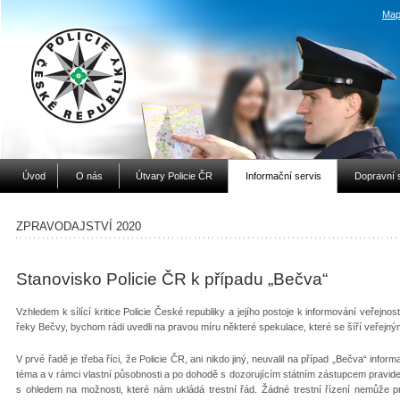
Map
Úvod
O nás
Útvary Policie ČR
Informační servis
Dopravní 
ZPRAVODAJSTVÍ 2020
Stanovisko Policie ČR k případu „Bečva“
Vzhledem k sílící kritice Policie České republiky a jejího postoje k informování veřejnost
řeky Bečvy, bychom rádi uvedli na pravou míru některé spekulace, které se šíří veřejn
V prvé řadě je třeba říci, že Policie ČR, ani nikdo jiný, neuvalil na případ „Bečva“ inf
téma a v rámci vlastní působnosti a po dohodě s dozorujícím státním zástupcem pravidel
s ohledem na možnosti, které nám ukládá trestní řád. Žádné trestní řízení nemůže p