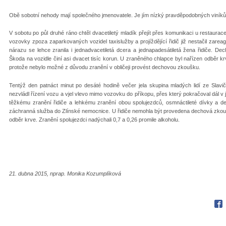
Obě sobotní nehody mají společného jmenovatele. Je jím nízký pravděpodobných viníků, 
V sobotu po půl druhé ráno chtěl dvacetiletý mladík přejít přes komunikaci u restaura
vozovky zpoza zaparkovaných vozidel taxislužby a projíždějící řidič již nestačil zarea
nárazu se lehce zranila i jednadvacetiletá dcera a jednapadesátiletá žena řidiče. Dec
Škoda na vozidle činí asi dvacet tisíc korun. U zraněného chlapce byl nařízen odběr k
protože nebylo možné z důvodu zranění v obličeji provést dechovou zkoušku.
Tentýž den patnáct minut po desáté hodině večer jela skupina mladých lidí ze Slavič
nezvládl řízení vozu a vjel vlevo mimo vozovku do příkopu, přes který pokračoval dál v jí
těžkému zranění řidiče a lehkému zranění obou spolujezdců, osmnáctileté dívky a dev
záchranná služba do Zlínské nemocnice. U řidiče nemohla být provedena dechová zkouš
odběr krve. Zranění spolujezdci nadýchali 0,7 a 0,26 promile alkoholu.
21. dubna 2015, nprap. Monika Kozumplíková
Fac