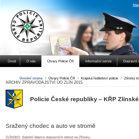
Map
Úvod
O nás
Útvary Policie ČR
Informační servis
Dopravní 
Úvodní strana
/
Útvary Policie ČR
/
Krajská ředitelství policie
/
Zlínský kr
ARCHIV ZPRAVODAJSTVÍ ÚO ZLÍN 2015
Policie České republiky – KŘP Zlínské
Sražený chodec a auto ve stromě
ZLÍNSKO: Sobotní bilance dopravních nehod na Zlínsku.