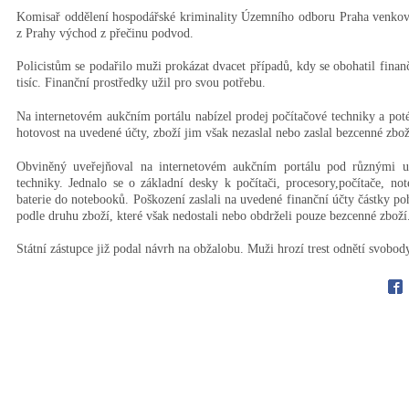
Komisař oddělení hospodářské kriminality Územního odboru Praha venko
z Prahy východ z přečinu podvod.
Policistům se podařilo muži prokázat dvacet případů, kdy se obohatil finan
tisíc. Finanční prostředky užil pro svou potřebu.
Na internetovém aukčním portálu nabízel prodej počítačové techniky a poté
hotovost na uvedené účty, zboží jim však nezaslal nebo zaslal bezcenné zbož
Obviněný uveřejňoval na internetovém aukčním portálu pod různými už
techniky. Jednalo se o základní desky k počítači, procesory,počítače, not
baterie do notebooků. Poškození zaslali na uvedené finanční účty částky poh
podle druhu zboží, které však nedostali nebo obdrželi pouze bezcenné zboží
Státní zástupce již podal návrh na obžalobu. Muži hrozí trest odnětí svobody
Fac