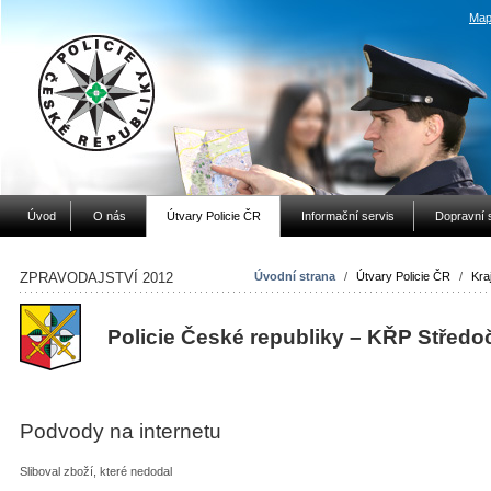
Map
Úvod
O nás
Útvary Policie ČR
Informační servis
Dopravní 
ZPRAVODAJSTVÍ 2012
Úvodní strana
/
Útvary Policie ČR
/
Kraj
Policie České republiky – KŘP Středo
Podvody na internetu
Sliboval zboží, které nedodal