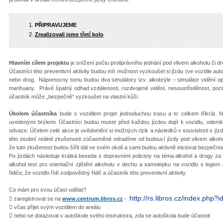
PŘIPRAVUJEME
Zrealizovali jsme třetí kolo
Hlavním cílem projektu
je snížení počtu protiprávního jednání pod vlivem alkoholu či d
Účastníci této preventivní aktivity budou mít možnost vyzkoušet si jízdu (ve vozidle aut
nebo drog. Nápomocny tomu budou dva simulátory tzv. alkobrýle – simulátor vidění opilé
marihuany. Právě špatný odhad vzdálenosti, rozdvojené vidění, nesoustředěnost, pocit,
účastník může „bezpečně“ vyzkoušet na vlastní kůži.
Úkolem účastníka
bude s vozidlem projet jednoduchou trasu a to celkem třikrát. Ne
uvedenými brýlemi. Účastníci budou muset před každou jízdou dojít k vozidlu, odemknou
odvaze. Účelem celé akce je uvědomění si možných rizik a následků v souvislosti s jíz
této osobní reálné zkušenosti zúčastněné odradíme od budoucí jízdy pod vlivem alko
že tuto zkušenost budou šířit dál ve svém okolí a sami budou aktivně iniciovat bezpečnou
Po jízdách následuje krátká beseda s dopravními policisty na téma alkohol a drogy za
alkohol test pro orientační zjištění alkoholu v dechu a samolepku na vozidlo s logem
řidiče, že vozidlo řídí zodpovědný řidič a účastník této preventivní aktivity.
Co mám pro svou účast udělat?
http://rs.libros.cz/index.php?
 zaregistrovat se na
www.centrum.libros.cz
-
 včas přijet svým vozidlem do areálu
 nebo se dotazovat v autoškole svého instruktora, zda se autoškola bude účastnit