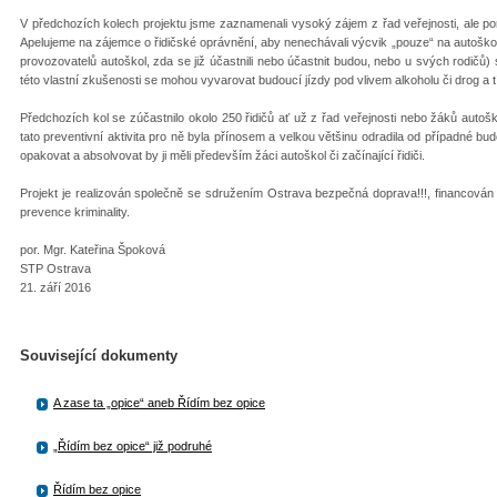
V předchozích kolech projektu jsme zaznamenali vysoký zájem z řad veřejnosti, ale p
Apelujeme na zájemce o řidičské oprávnění, aby nenechávali výcvik „pouze“ na autoškol
provozovatelů autoškol, zda se již účastnili nebo účastnit budou, nebo u svých rodičů) s
této vlastní zkušenosti se mohou vyvarovat budoucí jízdy pod vlivem alkoholu či drog a t
Předchozích kol se zúčastnilo okolo 250 řidičů ať už z řad veřejnosti nebo žáků autoš
tato preventivní aktivita pro ně byla přínosem a velkou většinu odradila od případné bud
opakovat a absolvovat by ji měli především žáci autoškol či začínající řidiči.
Projekt je realizován společně se sdružením Ostrava bezpečná doprava!!!, financován j
prevence kriminality.
por. Mgr. Kateřina Špoková
STP Ostrava
21. září 2016
Související dokumenty
A zase ta „opice“ aneb Řídím bez opice
„Řídím bez opice“ již podruhé
Řídím bez opice