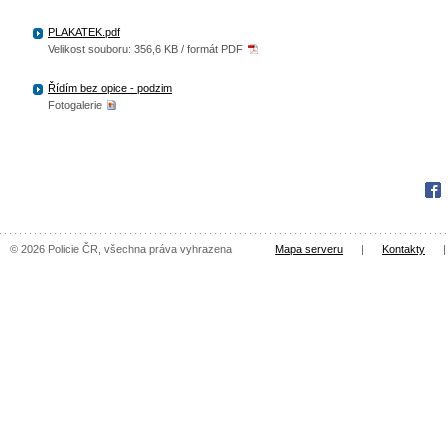
PLAKATEK.pdf
Velikost souboru: 356,6 KB / formát PDF
Řídím bez opice - podzim
Fotogalerie
Fac
© 2026 Policie ČR, všechna práva vyhrazena
Mapa serveru
|
Kontakty