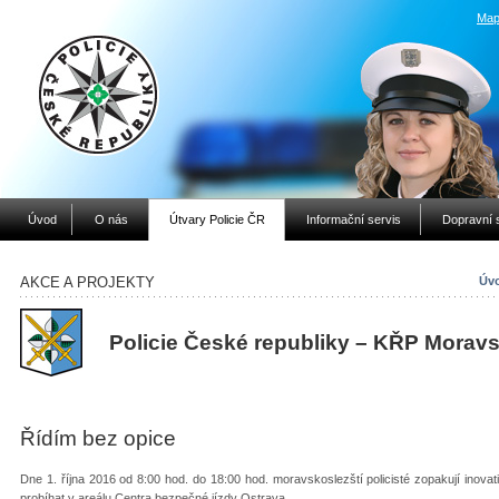
Map
Úvod
O nás
Útvary Policie ČR
Informační servis
Dopravní 
AKCE A PROJEKTY
Úvo
Policie České republiky – KŘP
Moravs
Řídím bez opice
Dne 1. října 2016 od 8:00 hod. do 18:00 hod. moravskoslezští policisté zopakují inovat
probíhat v areálu Centra bezpečné jízdy Ostrava.