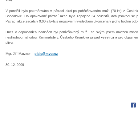
V pondělí bylo pokračováno v pátrací akci po pohřešovaném muži (70 let) z Českokru
Bohdalovic. Do opakované pátrací akce bylo zapojeno 34 policistů, dva psovodi se 
Pátrací akce začala v 9:00 a byla s negativním výsledkem ukončena v jednu hodinu odp
Dnes v dopoledních hodinách byl pohřešovaný muž i se svým psem nalezen mrtev 
nešťastnou náhodou. Kriminalisté z Českého Krumlova případ vyšetřují a pro objasněn
pitvu.
Mgr. Jiří Matzner
pisjc@mvcr.cz
30. 12. 2009
Fac