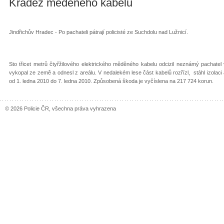
Krádež měděného kabelu
Jindřichův Hradec - Po pachateli pátrají policisté ze Suchdolu nad Lužnicí.
Sto třicet metrů čtyřžilového elektrického měděného kabelu odcizil neznámý pachatel
vykopal ze země a odnesl z areálu. V nedalekém lese část kabelů rozřízl, stáhl izolac
od 1. ledna 2010 do 7. ledna 2010. Způsobená škoda je vyčíslena na 217 724 korun.
© 2026 Policie ČR, všechna práva vyhrazena