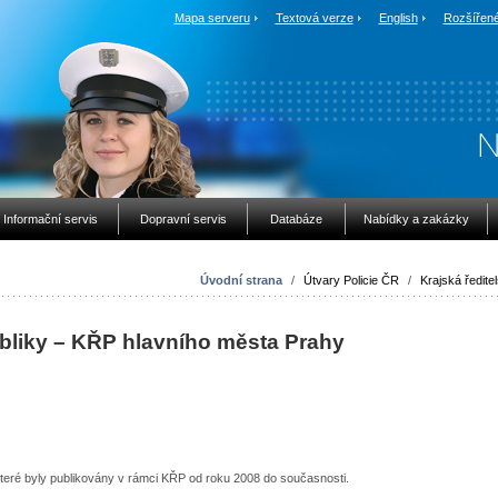
Mapa serveru
Textová verze
English
Rozšířené
Informační servis
Dopravní servis
Databáze
Nabídky a zakázky
Úvodní strana
/
Útvary Policie ČR
/
Krajská ředitel
ubliky – KŘP hlavního města Prahy
eré byly publikovány v rámci KŘP od roku 2008 do současnosti. ​