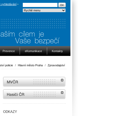
 vyhledávání
Prevence
eKomunikace
Kontakty
ství policie
/
Hlavní město Praha
/
Zpravodajství
MVČR
internetové stránky Hasiči ČR
ODKAZY