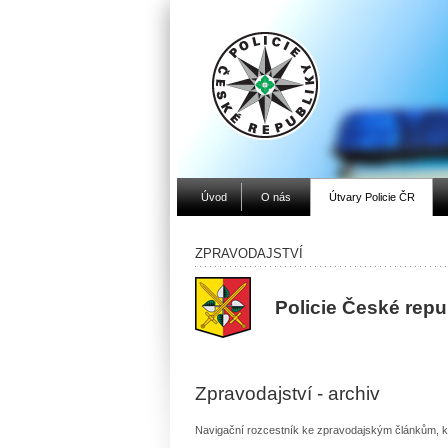
Úvod
O nás
Útvary Policie ČR
ZPRAVODAJSTVÍ
Policie České rep
Zpravodajství - archiv
Navigační rozcestník ke zpravodajským článkům, kt