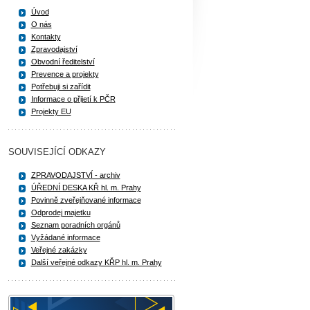
Úvod
O nás
Kontakty
Zpravodajství
Obvodní ředitelství
Prevence a projekty
Potřebuji si zařídit
Informace o přijetí k PČR
Projekty EU
SOUVISEJÍCÍ ODKAZY
ZPRAVODAJSTVÍ - archiv
ÚŘEDNÍ DESKA KŘ hl. m. Prahy
Povinně zveřejňované informace
Odprodej majetku
Seznam poradních orgánů
Vyžádané informace
Veřejné zakázky
Další veřejné odkazy KŘP hl. m. Prahy