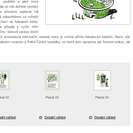
ec vpuštěni a jaké nové
ále se zde dočtete novinky
e přestává suplovat roli
ná odpovědnost za veřejný
hází na fotbalové kluby.
 přispějí k vyšší míře
číst tiskové zprávy, které
aké prostudovat informační manuál, který je určený přímo fotbalovým klubům. Navíc zde
ým svazem a Policií České republiky, ve které jsou upraveny jak činnosti policie, tak
akát 02
Plakát 03
Plakát 04
ailní náhled
Detailní náhled
Detailní náhled