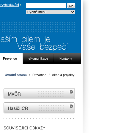
 vyhledávání
Prevence
eKomunikace
Kontakty
Úvodní strana
/
Prevence
/
Akce a projekty
MVČR
internetové stránky Hasiči ČR
SOUVISEJÍCÍ ODKAZY