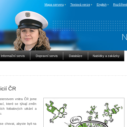
Mapa serveru
Textová verze
English
Rozšířené
Informační servis
Dopravní servis
Databáze
Nabídky a zakázky
icií ČR
isterstvem vnitra ČR jsme
mací, které se týkají změn
ích fotbalových utkání a
u.
se chovat, abyste byli na