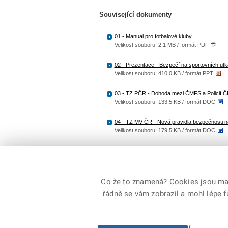
Související dokumenty
01 - Manual pro fotbalové kluby
Velikost souboru: 2,1 MB / formát PDF
02 - Prezentace - Bezpečí na sportovních ut
Velikost souboru: 410,0 KB / formát PPT
03 - TZ PČR - Dohoda mezi ČMFS a Policií 
Velikost souboru: 133,5 KB / formát DOC
04 - TZ MV ČR - Nová pravidla bezpečnosti n
Velikost souboru: 179,5 KB / formát DOC
05 - Dohoda mezi ČMFS a Policií ČR
Velikost souboru: 94,7 KB / formát RTF
Co že to znamená? Cookies jsou malé
řádně se vám zobrazil a mohl lépe 