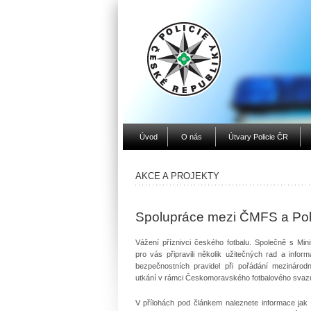
Úvod
O nás
Útvary Policie ČR
AKCE A PROJEKTY
Spolupráce mezi ČMFS a Pol
Vážení příznivci českého fotbalu. Společně s Min
pro vás připravili několik užitečných rad a infor
bezpečnostních pravidel při pořádání mezinárodn
utkání v rámci Českomoravského fotbalového svaz
V přílohách pod článkem naleznete informace jak 