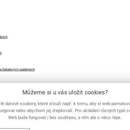
káních
ČR
a fotbalových stadionech
Můžeme si u vás uložit cookies?
 datové soubory, které slouží např. k tomu, aby si web pamatoval
fungovat nebo abychom jej zlepšovali. Pro ukládání různých typů 
e-mailem
vytisknout
Facebook
X
Web bude fungovat i bez souhlasu, s ním ale o něco lépe.
Corp.