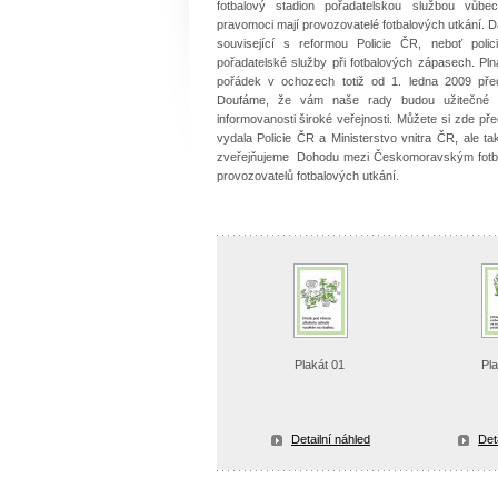
fotbalový stadion pořadatelskou službou vůb
pravomoci mají provozovatelé fotbalových utkání. D
související s reformou Policie ČR, neboť polici
pořadatelské služby při fotbalových zápasech. Pl
pořádek v ochozech totiž od 1. ledna 2009 přec
Doufáme, že vám naše rady budou užitečné a
informovanosti široké veřejnosti. Můžete si zde pře
vydala Policie ČR a Ministerstvo vnitra ČR, ale t
zveřejňujeme Dohodu mezi Českomoravským fotbalov
provozovatelů fotbalových utkání.
Plakát 01
Pl
Detailní náhled
Det