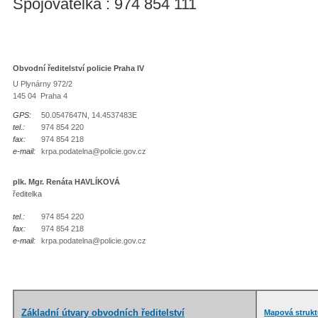
Spojovatelka : 974 854 111
Obvodní ředitelství policie Praha IV
U Plynárny 972/2
145 04 Praha 4
GPS:
50.0547647N, 14.4537483E
tel.:
974 854 220
fax:
974 854 218
e-mail:
krpa.podatelna@policie.gov.cz
plk. Mgr. Renáta HAVLÍKOVÁ
ředitelka
tel.:
974 854 220
fax:
974 854 218
e-mail:
krpa.podatelna@policie.gov.cz
Základní útvary obvodních ředitelství
Mapová strukt