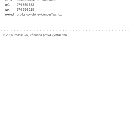
tel.:
974 860 882
fax:
974 854 218
e-mail:
orp4.skpv.ohk.evidence@pcr.cz
© 2026 Policie ČR, všechna práva vyhrazena