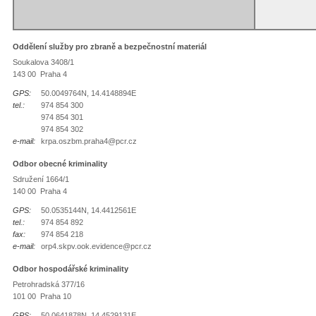
Oddělení služby pro zbraně a bezpečnostní materiál
Soukalova 3408/1
143 00 Praha 4
GPS:
50.0049764N, 14.4148894E
tel.:
974 854 300
974 854 301
974 854 302
e-mail:
krpa.oszbm.praha4@pcr.cz
Odbor obecné kriminality
Sdružení 1664/1
140 00 Praha 4
GPS:
50.0535144N, 14.4412561E
tel.:
974 854 892
fax:
974 854 218
e-mail:
orp4.skpv.ook.evidence@pcr.cz
Odbor hospodářské kriminality
Petrohradská 377/16
101 00 Praha 10
GPS:
50.0641878N, 14.4529131E