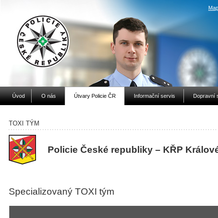
Map
Úvod
O nás
Útvary Policie ČR
Informační servis
Dopravní 
TOXI TÝM
Policie České republiky – KŘP Králov
Specializovaný TOXI tým