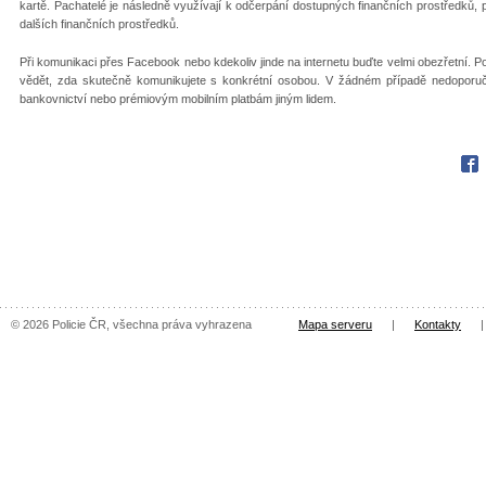
kartě. Pachatelé je následně využívají k odčerpání dostupných finančních prostředků, p
dalších finančních prostředků.
Při komunikaci přes Facebook nebo kdekoliv jinde na internetu buďte velmi obezřetní. P
vědět, zda skutečně komunikujete s konkrétní osobou. V žádném případě nedoporuč
bankovnictví nebo prémiovým mobilním platbám jiným lidem.
Fac
© 2026 Policie ČR, všechna práva vyhrazena
Mapa serveru
|
Kontakty