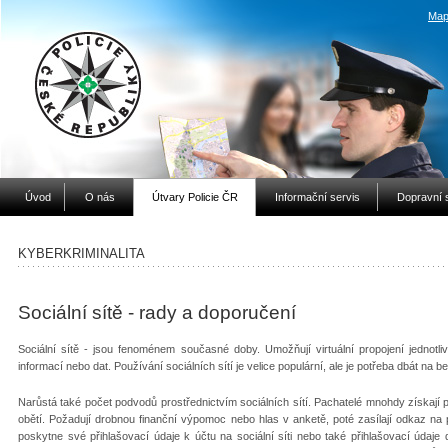
Map
Úvod
O nás
Útvary Policie ČR
Informační servis
Dopravní 
KYBERKRIMINALITA
Sociální sítě - rady a doporučení
Sociální sítě - jsou fenoménem současné doby. Umožňují virtuální propojení jednotli
informací nebo dat. Používání sociálních sítí je velice populární, ale je potřeba dbát na
Narůstá také počet podvodů prostřednictvím sociálních sítí. Pachatelé mnohdy získají př
obětí. Požadují drobnou finanční výpomoc nebo hlas v anketě, poté zasílají odkaz n
poskytne své přihlašovací údaje k účtu na sociální síti nebo také přihlašovací údaje 