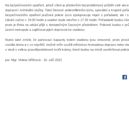
Na bezpečnostním opatření, jehož cílem je především bezproblémový průběh celé akce, s
dopravní i kriminální služby. Také členové antikonfliktního týmu, speciální a krajské po
bezpečnostního opatření pražská policie úzce spolupracuje nejen s pořadateli, ale i s
Utkání začne v 19:00 hodin a stadion bude otevřen v 17:30 hodin. Pořadatelé budou všec
proto je třeba na utkání přijít s dostatečným časovým předstihem. Policisté budou v p
území metropole a zajišťovat jejich doprovod ke stadionu.
Nutno také zmínit, že parkovací kapacity kolem stadionu jsou omezené, proto prosí
vozidla doma a v co největší možné míře využili městskou hromadnou dopravu nebo vla
v okolí s velkou pravděpodobností tvořit kolony, které budou na místě usměrňovat policis
por. Mgr. Violeta Siřišťová - 16. září 2022
Fac