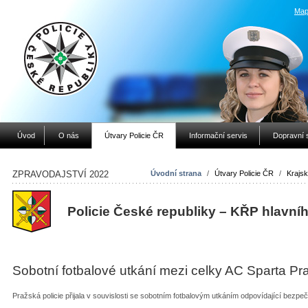
Map
Úvod
O nás
Útvary Policie ČR
Informační servis
Dopravní 
ZPRAVODAJSTVÍ 2022
Úvodní strana
/
Útvary Policie ČR
/
Krajsk
Policie České republiky – KŘP hlavní
Sobotní fotbalové utkání mezi celky AC Sparta P
Pražská policie přijala v souvislosti se sobotním fotbalovým utkáním odpovídající bezpe