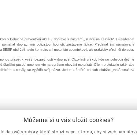
školy v Bohutíně preventivní akce v dopravě s názvem „Slunce na cestách“. Dvaadvacet
y, pomáhali dopravnímu policistovi hodnotit zastavené řidiče. Předávali jim namalovaná
ESIP obdrželi navíc kontrolovaní motoristé upomínkový, ale praktický předmět do auta.
ohou přispět k vyšší bezpečnosti v dopravě. Obzvlášť u škol, kde se pohybují děti, je
d školáků působí mnohem víc na správné chování motoristů. Cílem projektu je také, aby
ilnicích a nebály se vyjádřit svůj názor. Jeden z šoférů od nich obdržel „mračouna“ za
Můžeme si u vás uložit cookies?
 datové soubory, které slouží např. k tomu, aby si web pamatoval