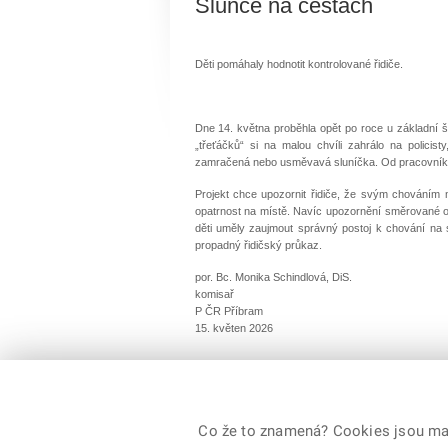
Slunce na cestách
Děti pomáhaly hodnotit kontrolované řidiče.
Dne 14. května proběhla opět po roce u základní 
„třeťáčků“ si na malou chvíli zahrálo na policist
zamračená nebo usměvavá sluníčka. Od pracovníka B
Projekt chce upozornit řidiče, že svým chováním m
opatrnost na místě. Navíc upozornění směrované o
děti uměly zaujmout správný postoj k chování na s
propadný řidičský průkaz.
por. Bc. Monika Schindlová, DiS.
komisař
P ČR Příbram
15. květen 2026
© 2026 Policie ČR, všechna práva vyhrazena
Co že to znamená? Cookies jsou malé