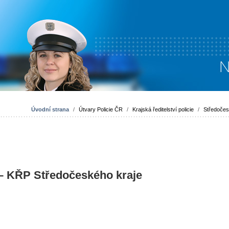
Úvodní strana
/
Útvary Policie ČR
/
Krajská ředitelství policie
/
Středočes
 – KŘP Středočeského kraje