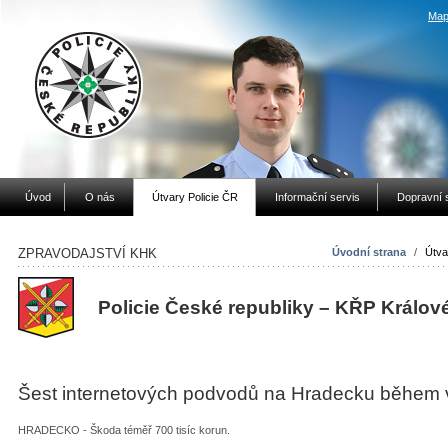
Map
Úvod
O nás
Útvary Policie ČR
Informační servis
Dopravní 
ZPRAVODAJSTVÍ KHK
Úvodní strana
/
Útva
Policie České republiky – KŘP Králov
Šest internetových podvodů na Hradecku během 
HRADECKO - Škoda téměř 700 tisíc korun.