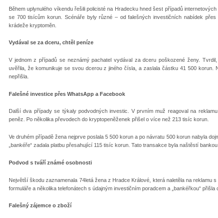
Během uplynulého víkendu řešili policisté na Hradecku hned šest případů internetových 
se 700 tisícům korun. Scénáře byly různé – od falešných investičních nabídek přes so
krádeže kryptoměn.
Vydával se za dceru, chtěl peníze
V jednom z případů se neznámý pachatel vydával za dceru poškozené ženy. Tvrdil,
uvěřila, že komunikuje se svou dcerou z jiného čísla, a zaslala částku 41 500 korun. 
nepřišla.
Falešné investice přes WhatsApp a Facebook
Další dva případy se týkaly podvodných investic. V prvním muž reagoval na reklam
peněz. Po několika převodech do kryptopeněženek přišel o více než 213 tisíc korun.
Ve druhém případě žena nejprve poslala 5 500 korun a po návratu 500 korun nabyla dojm
„bankéře“ zadala platbu přesahující 115 tisíc korun. Tato transakce byla naštěstí bankou p
Podvod s tváří známé osobnosti
Největší škodu zaznamenala 74letá žena z Hradce Králové, která naletěla na reklamu s t
formuláře a několika telefonátech s údajným investičním poradcem a „bankéřkou“ přišla 
Falešný zájemce o zboží