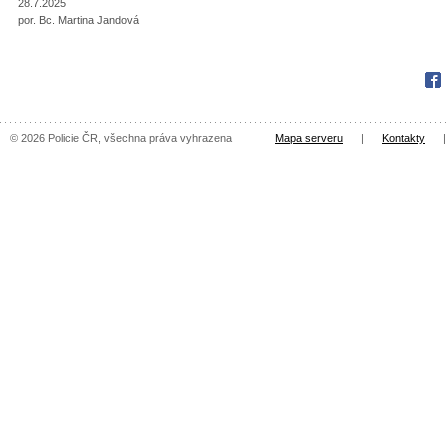
28.7.2025
por. Bc. Martina Jandová
Fac
© 2026 Policie ČR, všechna práva vyhrazena
Mapa serveru
|
Kontakty