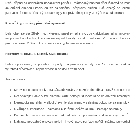
Další případ se odehrál na bazarovém portálu. Poškozený nabízel příslušenství na mo
dokončení obchodu zaslal odkaz na falešnou přepravní službu. Poškozený do formulář
pachateli přístup k účtu. Výsledkem byly neoprávněné platby ve výši 100 tisíc korun.
Krádež kryptoměny přes falešný e-mail
Další obětí se stal 28letý muž, kterému přišel e-mail s výzvou k aktualizaci jeho hard
na podvodné stránky, které věrně napodobovaly oficiální rozhraní. Po zadání obnov
převodu téměř 110 tisíc korun na jinou kryptoměnovou adresu.
Podvody se opakují. Denně. Stále dokola.
Policie upozorňuje, že podobné případy řeší prakticky každý den. Scénáře se opakují
využívají důvěřivosti, nepozornosti a často i stresu obětí.
Jak se bránit?
Nikdy neposílejte peníze na základě zprávy z neznámého čísla, i když se odesílat
Nezadávejte údaje o své platební kartě nebo přístupové klíče do odkazů zaslaných
Nereagujte na reklamy slibující rychlé zbohatnutí – zejména pokud se za nimi skr
Ověřujte si informace – zavolejte blízkému, ověřte si firmu, zeptejte se banky.
Používejte dvoufázové ověření a aktualizujte bezpečnostní nastavení svých účtů.
Nahlaste podezřelé chování policii – i když jste o peníze nepřišli, můžete pomoci 