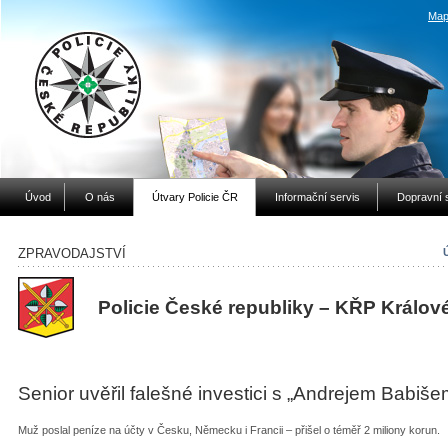
Map
Úvod
O nás
Útvary Policie ČR
Informační servis
Dopravní 
ZPRAVODAJSTVÍ
Policie České republiky – KŘP Králov
Senior uvěřil falešné investici s „Andrejem Babiše
Muž poslal peníze na účty v Česku, Německu i Francii – přišel o téměř 2 miliony korun.