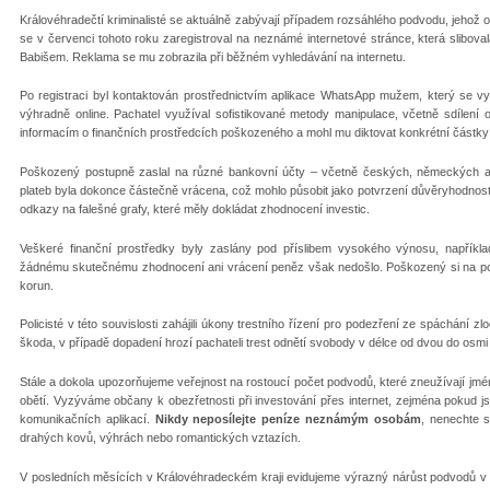
Královéhradečtí kriminalisté se aktuálně zabývají případem rozsáhlého podvodu, jehož o
se v červenci tohoto roku zaregistroval na neznámé internetové stránce, která slibova
Babišem. Reklama se mu zobrazila při běžném vyhledávání na internetu.
Po registraci byl kontaktován prostřednictvím aplikace WhatsApp mužem, který se vy
výhradně online. Pachatel využíval sofistikované metody manipulace, včetně sdílení
informacím o finančních prostředcích poškozeného a mohl mu diktovat konkrétní částky a
Poškozený postupně zaslal na různé bankovní účty – včetně českých, německých a
plateb byla dokonce částečně vrácena, což mohlo působit jako potvrzení důvěryhodnosti 
odkazy na falešné grafy, které měly dokládat zhodnocení investic.
Veškeré finanční prostředky byly zaslány pod příslibem vysokého výnosu, napříkla
žádnému skutečnému zhodnocení ani vrácení peněz však nedošlo. Poškozený si na posle
korun.
Policisté v této souvislosti zahájili úkony trestního řízení pro podezření ze spáchání
škoda, v případě dopadení hrozí pachateli trest odnětí svobody v délce od dvou do osmi 
Stále a dokola upozorňujeme veřejnost na rostoucí počet podvodů, které zneužívají jm
obětí. Vyzýváme občany k obezřetnosti při investování přes internet, zejména pokud 
komunikačních aplikací.
Nikdy neposílejte peníze neznámým osobám
, nenechte s
drahých kovů, výhrách nebo romantických vztazích.
V posledních měsících v Královéhradeckém kraji evidujeme výrazný nárůst podvodů v o