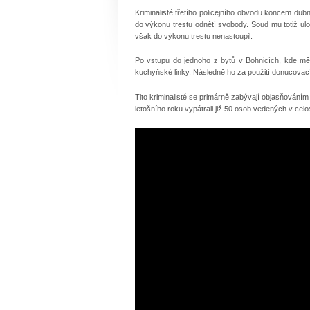
Kriminalisté třetího policejního obvodu koncem dubna
do výkonu trestu odnětí svobody. Soud mu totiž ulo
však do výkonu trestu nenastoupil.
Po vstupu do jednoho z bytů v Bohnicích, kde měl
kuchyňské linky. Následně ho za použití donucovací
Tito kriminalisté se primárně zabývají objasňování
letošního roku vypátrali již 50 osob vedených v celo