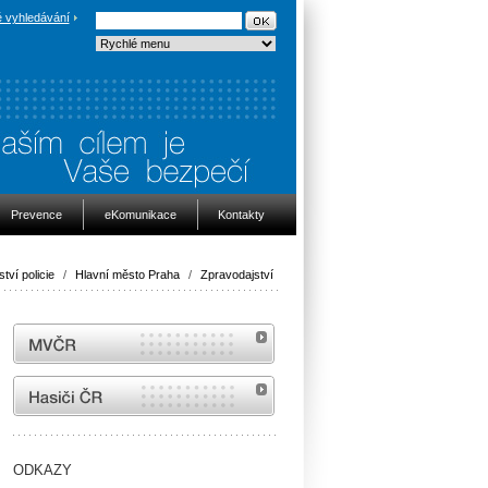
 vyhledávání
Prevence
eKomunikace
Kontakty
ství policie
/
Hlavní město Praha
/
Zpravodajství
MVČR
internetové stránky Hasiči ČR
ODKAZY