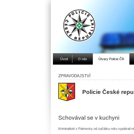
Úvod
O nás
Útvary Policie ČR
ZPRAVODAJSTVÍ
Policie České rep
Schovával se v kuchyni
Kriminalisté z Palmovky od začátku roku vypátrali n