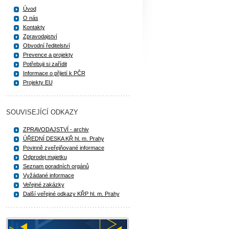
Úvod
O nás
Kontakty
Zpravodajství
Obvodní ředitelství
Prevence a projekty
Potřebuji si zařídit
Informace o přijetí k PČR
Projekty EU
SOUVISEJÍCÍ ODKAZY
ZPRAVODAJSTVÍ - archiv
ÚŘEDNÍ DESKA KŘ hl. m. Prahy
Povinně zveřejňované informace
Odprodej majetku
Seznam poradních orgánů
Vyžádané informace
Veřejné zakázky
Další veřejné odkazy KŘP hl. m. Prahy