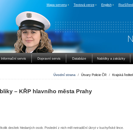
Mapa serveru
Textová verze
English
Rozšířené
Informační servis
Dopravní servis
Databáze
Nabídky a zakázky
Úvodní strana
/
Útvary Policie ČR
/
Krajská ředitel
ubliky – KŘP hlavního města Prahy
ěkolik desítek hledaných osob. Poslední z nich měl netradiční úkryt v kuchyňské lince.