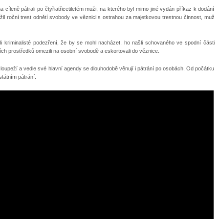
 cíleně pátrali po čtyřiatřicetiletém muži, na kterého byl mimo jiné vydán příkaz k dodání
žil roční trest odnětí svobody ve věznici s ostrahou za majetkovou trestnou činnost, muž
i kriminalisté podezření, že by se mohl nacházet, ho našli schovaného ve spodní části
ch prostředků omezili na osobní svobodě a eskortovali do věznice.
m loupeží a vedle své hlavní agendy se dlouhodobě věnují i pátrání po osobách. Od počátku
státním pátrání.