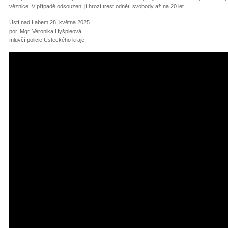
věznice. V případě odsouzení jí hrozí trest odnětí svobody až na 20 let.
Ústí nad Labem 28. května 2025
por. Mgr. Veronika Hyšpleová
mluvčí policie Ústeckého kraje