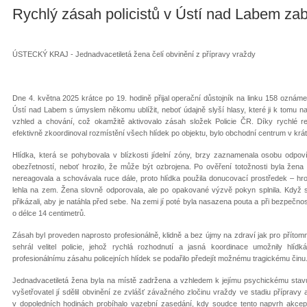
Rychlý zásah policistů v Ústí nad Labem za
ÚSTECKÝ KRAJ - Jednadvacetiletá žena čelí obvinění z přípravy vraždy
Dne 4. května 2025 krátce po 19. hodině přijal operační důstojník na linku 158 ozná
Ústí nad Labem s úmyslem někomu ublížit, neboť údajně slyší hlasy, které ji k tomu nabád
vzhled a chování, což okamžitě aktivovalo zásah složek Policie ČR. Díky rychlé reak
efektivně zkoordinoval rozmístění všech hlídek po objektu, bylo obchodní centrum v krá
Hlídka, která se pohybovala v blízkosti jídelní zóny, brzy zaznamenala osobu odpovída
obezřetností, neboť hrozilo, že může být ozbrojena. Po ověření totožnosti byla žen
nereagovala a schovávala ruce dále, proto hlídka použila donucovací prostředek – hro
lehla na zem. Žena slovně odporovala, ale po opakované výzvě pokyn splnila. Když se
přikázali, aby je natáhla před sebe. Na zemi jí poté byla nasazena pouta a při bezpečno
o délce 14 centimetrů.
Zásah byl proveden naprosto profesionálně, klidně a bez újmy na zdraví jak pro přítom
sehrál velitel policie, jehož rychlá rozhodnutí a jasná koordinace umožnily hl
profesionálnímu zásahu policejních hlídek se podařilo předejít možnému tragickému činu
Jednadvacetiletá žena byla na místě zadržena a vzhledem k jejímu psychickému stavu 
vyšetřovatel jí sdělil obvinění ze zvlášť závažného zločinu vraždy ve stadiu přípravy
v dopoledních hodinách probíhalo vazební zasedání, kdy soudce tento napvrh akcep