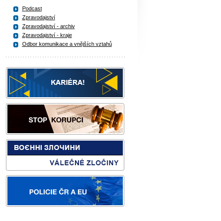
Podcast
Zpravodajství
Zpravodajství - archiv
Zpravodajství - kraje
Odbor komunikace a vnějších vztahů