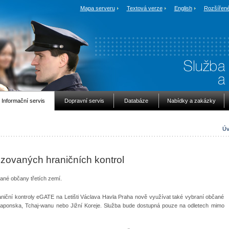
Mapa serveru
Textová verze
English
Rozšířené
Informační servis
Dopravní servis
Databáze
Nabídky a zakázky
Úv
zovaných hraničních kontrol
rané občany třetích zemí.
iční kontroly eGATE na Letišti Václava Havla Praha nově využívat také vybraní občané
ie, Japonska, Tchaj-wanu nebo Jižní Koreje. Služba bude dostupná pouze na odletech mimo