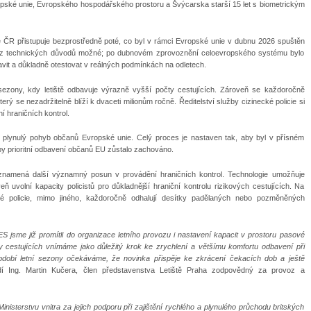
ské unie, Evropského hospodářského prostoru a Švýcarska starší 15 let s biometrickým
e ČR přistupuje bezprostředně poté, co byl v rámci Evropské unie v dubnu 2026 spuštěn
lo z technických důvodů možné; po dubnovém zprovoznění celoevropského systému bylo
avit a důkladně otestovat v reálných podmínkách na odletech.
sezony, kdy letiště odbavuje výrazně vyšší počty cestujících. Zároveň se každoročně
rý se nezadržitelně blíží k dvaceti milionům ročně. Ředitelství služby cizinecké policie si
í hraničních kontrol.
ou plynulý pohyb občanů Evropské unie. Celý proces je nastaven tak, aby byl v přísném
 prioritní odbavení občanů EU zůstalo zachováno.
y znamená další významný posun v provádění hraničních kontrol. Technologie umožňuje
uvolní kapacity policistů pro důkladnější hraniční kontrolu rizikových cestujících. Na
ecké policie, mimo jiného, každoročně odhalují desítky padělaných nebo pozměněných
jsme již promítli do organizace letního provozu i nastavení kapacit v prostoru pasové
y cestujících vnímáme jako důležitý krok ke zrychlení a většímu komfortu odbavení při
dobí letní sezony očekáváme, že novinka přispěje ke zkrácení čekacích dob a ještě
dí Ing. Martin Kučera, člen představenstva Letiště Praha zodpovědný za provoz a
inisterstvu vnitra za jejich podporu při zajištění rychlého a plynulého průchodu britských