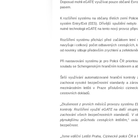
Doposud mohli eGATE využívat pouze občané Evrop
pasem.
K rozšíření systému na občany třetích zemí Polici
systém Entry/Exit (EES). Dřívější spuštění neby
nutné technologii eGATE na tento nový provoz připr
Rozšíření systému přichází před začátkem letní 
navyšuje i celkový počet odbavených cestujících, kte
od novinky slibuje především zrychlení a zefektivněn
Při nastavování systému je pro Policii ČR priorit
souladu se Schengenským hraničním kodexem a aby
Širší využívání automatizované hraniční kontrol
zachovat vysoké bezpečnostní standardy a zároveň 
mezinárodním letišti v Praze příslušníci cizin
cestovních dokladů.
„Zkušenosti z prvních měsíců provozu systému EES 
kontroly. Rozšíření využití eGATE na další skupin
zachování všech bezpečnostních standardů. V ob
plynulejšímu průchodu cestujících letištěm,“
uvá
bezpečnost.
„
Jsme vděční Letišti Praha, Cizinecké policii ČR a M