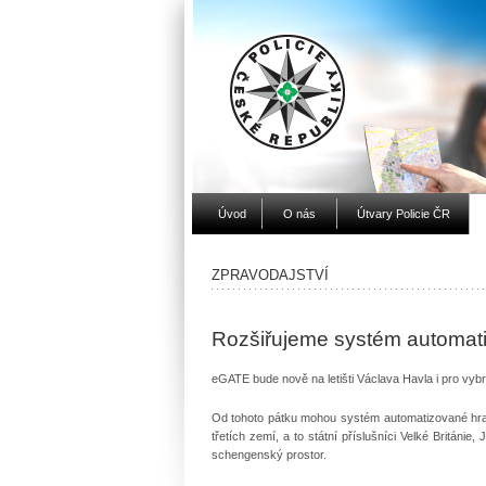
Úvod
O nás
Útvary Policie ČR
ZPRAVODAJSTVÍ
Rozšiřujeme systém automati
eGATE bude nově na letišti Václava Havla i pro vyb
Od tohoto pátku mohou systém automatizované hran
třetích zemí, a to státní příslušníci Velké Britán
schengenský prostor.