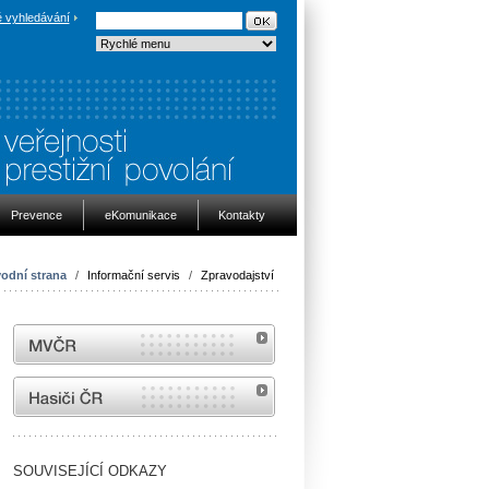
 vyhledávání
Prevence
eKomunikace
Kontakty
odní strana
/
Informační servis
/
Zpravodajství
MVČR
internetové stránky Hasiči ČR
SOUVISEJÍCÍ ODKAZY