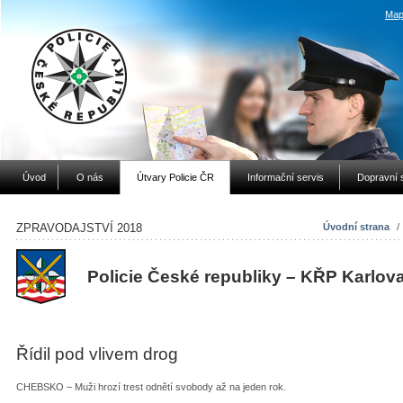
Map
Úvod
O nás
Útvary Policie ČR
Informační servis
Dopravní 
ZPRAVODAJSTVÍ 2018
Úvodní strana
/
Policie České republiky – KŘP Karlov
Řídil pod vlivem drog
CHEBSKO – Muži hrozí trest odnětí svobody až na jeden rok.