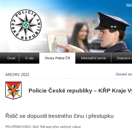
Map
Úvod
O nás
Útvary Policie ČR
Informační servis
Dopravní 
ARCHIV 2022
Úvodní st
Policie České republiky – KŘP Kraje 
Řidič se dopustil trestného činu i přestupku
PELHŘIMOVSKO: Muž řídil auto přes uložený zákaz