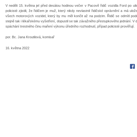
V neděli 15. května jel před desátou hodinou večer v Pacově řidič vozidla Ford po ulici
policisté zjistili, že řidičem je muž, který nikdy nevlastnil řidičské oprávnění a má ul
všech motorových vozidel, který by mu měl končit až na podzim. Řidič se odmítl podro
stejně tak i lékařskému vyšetření, dopustil se tak závažného přestupkového jednání. V 
spáchání trestného činu maření výkonu úředního rozhodnutí, případ policisté prověřují.
por. Bc. Jana Kroutilová, komisař
16. května 2022
Fac