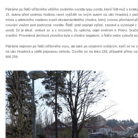
Pátráme po řidiči stříbrného většího osobního vozidla typu combi, které řídil muž s krát
15. dubna před sedmou hodinou ranní vyjížděl se svým autem na ulici Hradská z park
místa u atletického stadionu srazil devatenáctiletého chodce, který zrovna přecházel 
couvání vtažen pod podvozek vozidla. Řidič poté popojel vpřed, zastavil a vystoupil z
uvedl, že je lékař, omluvil se a s tvrzením, že spěchá, odjel směrem k Prioru. Sra
zranění. Provedená dechová zkouška byla u chodce negativní, u řidiče nelze vyloučit poži
Pátráme nejenom po řidiči stříbrného vozu, ale také po ostatních svědcích, kteří se ve
na ulici Hradská a viděli popsanou nehodu. Ozvěte se na linku 158, případně přímo na 
666 259.