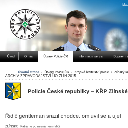
Map
Úvod
O nás
Útvary Policie ČR
Informační servis
Dopravní 
Úvodní strana
/
Útvary Policie ČR
/
Krajská ředitelství policie
/
Zlínský kr
ARCHIV ZPRAVODAJSTVÍ ÚO ZLÍN 2015
Policie České republiky – KŘP Zlínské
Řidič gentleman srazil chodce, omluvil se a ujel
ZLÍNSKO: Pátráme po neznámém řidiči.