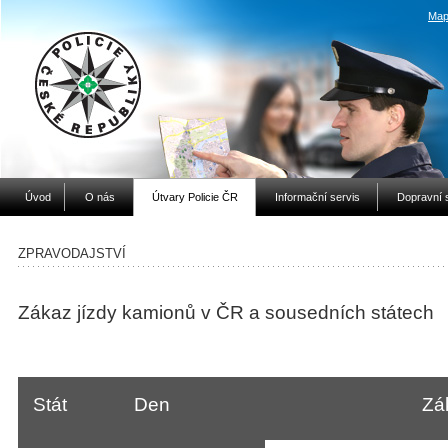
Map
Úvod
O nás
Útvary Policie ČR
Informační servis
Dopravní 
ZPRAVODAJSTVÍ
Zákaz jízdy kamionů v ČR a sousedních státech
Stát
Den
Zá