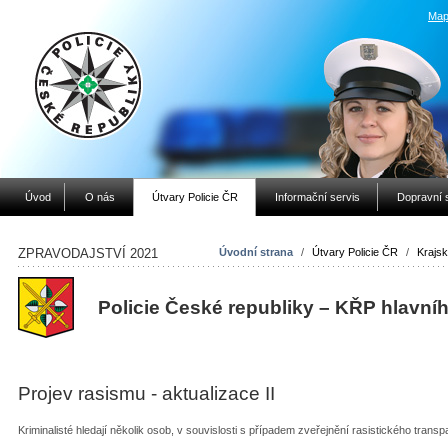
Map
Úvod
O nás
Útvary Policie ČR
Informační servis
Dopravní 
ZPRAVODAJSTVÍ 2021
Úvodní strana
/
Útvary Policie ČR
/
Krajsk
Policie České republiky – KŘP hlavní
Projev rasismu - aktualizace II
Kriminalisté hledají několik osob, v souvislosti s případem zveřejnění rasistického trans