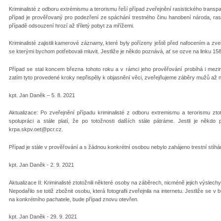
Kriminalisté z odboru extrémismu a terorismu řeší případ zveřejnění rasistického tr
případ je prověřovaný pro podezření ze spáchání trestného činu hanobení národa, rasy
případě odsouzení hrozí až tříletý pobyt za mřížemi.
Kriminalisté zajistili kamerové záznamy, které byly pořízeny ještě před nafocením a z
se kterými bychom potřebovali mluvit. Jestliže je někdo poznává, ať se ozve na linku 158
Případ se stal koncem března tohoto roku a v rámci jeho prověřování probíhá i mezin
zatím tyto provedené kroky nepřispěly k objasnění věci, zveřejňujeme záběry mužů až n
kpt. Jan Daněk – 5. 8. 2021
Aktualizace: Po zveřejnění případu kriminalisté z odboru extremismu a terorismu zt
spolupráci a stále platí, že po totožnosti dalších stále pátráme. Jestli je něk
krpa.skpv.oet@pcr.cz.
Případ je stále v prověřování a s žádnou konkrétní osobou nebylo zahájeno trestní stíhá
kpt. Jan Daněk - 2. 9. 2021
Aktualizace II: Kriminalisté ztotožnili některé osoby na záběrech, nicméně jejich výslec
Nepodařilo se totiž zbožnit osobu, která fotografii zveřejnila na internetu. Jestliže se
na konkrétního pachatele, bude případ znovu otevřen.
kpt. Jan Daněk - 29. 9. 2021