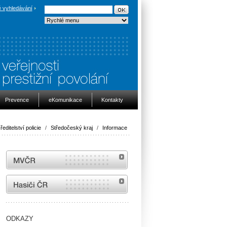
 vyhledávání
Prevence
eKomunikace
Kontakty
ředitelství policie
/
Středočeský kraj
/
Informace
MVČR
internetové stránky Hasiči ČR
ODKAZY