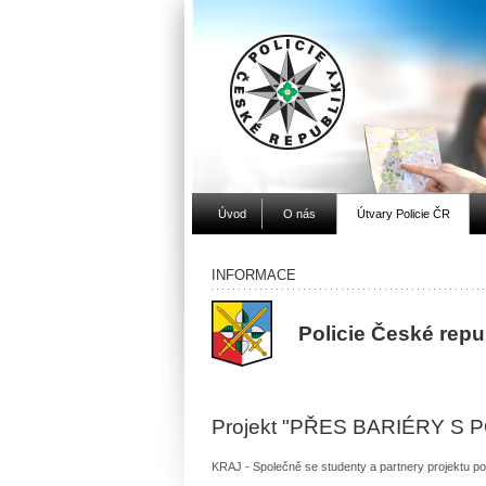
Úvod
O nás
Útvary Policie ČR
INFORMACE
Policie České rep
Projekt "PŘES BARIÉRY S POL
KRAJ - Společně se studenty a partnery projekt