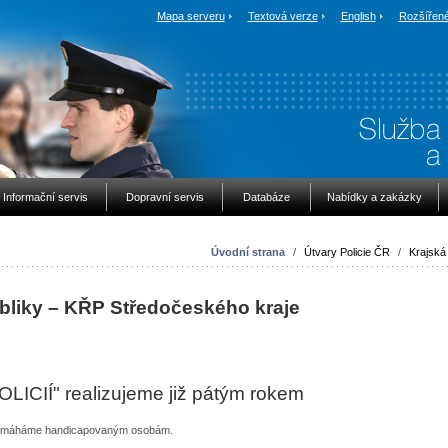
Mapa serveru
Textová verze
English
Rozšířené
Informační servis
Dopravní servis
Databáze
Nabídky a zakázky
Úvodní strana
/
Útvary Policie ČR
/
Krajská 
ubliky – KŘP Středočeského kraje
ICIÍ" realizujeme již pátým rokem
u pomáháme handicapovaným osobám.