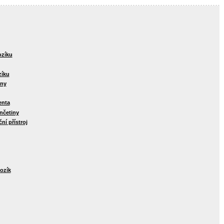
ozíku
zíku
iny
enta
ončetiny
ční přístroj
vozík