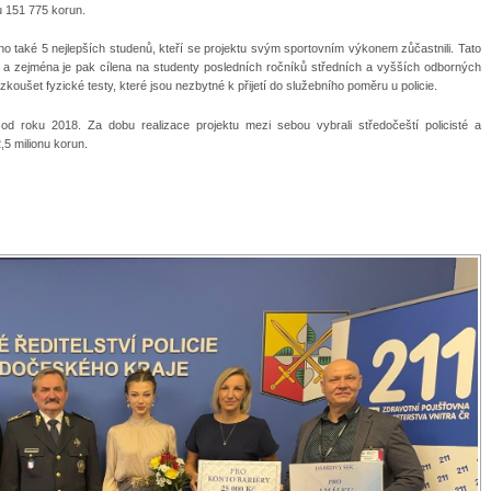
u 151 775 korun.
o také 5 nejlepších studenů, kteří se projektu svým sportovním výkonem zůčastnili. Tato
 a zejména je pak cílena na studenty posledních ročníků středních a vyšších odborných
koušet fyzické testy, které jsou nezbytné k přijetí do služebního poměru u policie.
ž od roku 2018. Za dobu realizace projektu mezi sebou vybrali středočeští policisté a
,5 milionu korun.