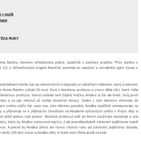
t + vozík
itace
TÉZA RUKY
onta Bariéry, kterému středočeská policie, společně s partnery projektu "Přes bariéry s
 ČR 211 a Středočeským krajem finančně pomohla ke zlepšení a zkvalitnění jejich života s
kamarádkami trávila čas po nemocnicích a bojovala se zákeřným nádorem, který ji nakonec
e Konta Bariéry začala žít nový život s bionickou protézou a znovu dělat věci, které měla
 bionickou protézou, kterou ovládat není žádná hračka. Amálce to šlo ale hned. Svůj první
dnu a za pár měsíců už tvořila skutečné obrazy. Jeden z nich dokonce věnovala do
e to pro změnu může být zase ona, kdo někomu pomáhá. Amálka úspěšně odmaturovala na
ky a připravuje se k přijímacím zkouškám na Akademii výtvarných umění v Praze. Aby si
teď ještě jednou naši pomoc. Bionická protéza jí totiž po letech používání dosluhuje a ona
ézy, který by Amálce vyhovoval nejvíce, jí ale pravděpodobně zdravotní pojišťovna stejně
 korun. A pokud by Amálka přece jen novou chytrou ruku od zdravotní pojišťovny dostala,
e okolo 100 tisíc korun a Amálka díky ní bude moct třeba jezdit na kole.