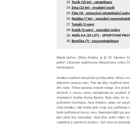
Toník (10 let) - rahabilitace
Ema (13 let) - invalidní vozík
Filip (4) - intenzívní rehabilitační poby
Natálka (7 let) - speciální neurorehabil
Tobiáš (3 roky)
Kubík (3 roky) - speciální ortézy
AMÁLKA (20 LET) - SPORTOVNÍ PRO
Bertička (7) - neurorehabilitace
Mladá slečna, 20letá Amálka, je již 25. klientem K
policií" Zdravotní pojišťovnou Ministerstva vnitra
handicapem.
Amálka si během dospívání prožila peklo. Místo s 
připravil o pravou ruku. Pak ale díky úspěšné sbírc
dřív ráda. Třeba opravdu krásně maluje. A to právě
obrázek s novou rukou namalovala po pouhém tý
charitativní dražby Konta Bariéry. Byla ráda, ž
pražském Gymnáziu Jana Keplera, piluje cizí jazy
však Amálka i dál mohla plnit svoje sny, potřebuje 
bude potřebovat novou ruku. Nejmodernější typ prot
jako před lety neproplatí. Stojí přes jeden milion
zaplatíme jí sportovní protézu. Její cena se pohybuj