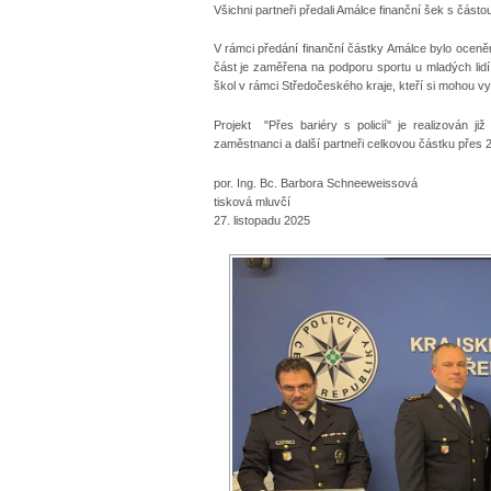
Všichni partneři předali Amálce finanční šek s částo
V rámci předání finanční částky Amálce bylo oceněn
část je zaměřena na podporu sportu u mladých lidí
škol v rámci Středočeského kraje, kteří si mohou vyz
Projekt "Přes bariéry s policií" je realizován ji
zaměstnanci a další partneři celkovou částku přes 2
por. Ing. Bc. Barbora Schneeweissová
tisková mluvčí
27. listopadu 2025