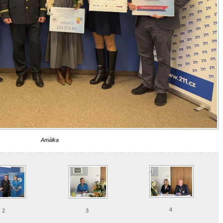
Amálka
4
2
3