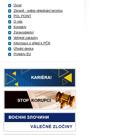
Úvod
Zbraně - online objednání termínu
POL POINT
O nás
Kontakty
Zpravodajství
Veřejné zakázky
Informace o přijetí k PČR
Úřední deska
Projekty EU