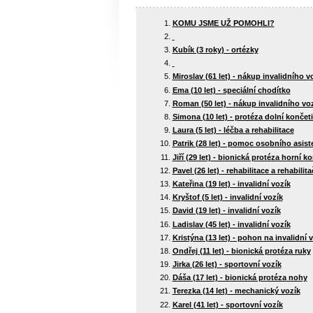
KOMU JSME UŽ POMOHLI?
Kubík (3 roky) - ortézky
Miroslav (61 let) - nákup invalidního v
Ema (10 let) - speciální chodítko
Roman (50 let) - nákup invalidního vo
Simona (10 let) - protéza dolní končet
Laura (5 let) - léčba a rehabilitace
Patrik (28 let) - pomoc osobního asist
Jiří (29 let) - bionická protéza horní k
Pavel (26 let) - rehabilitace a rehabilita
Kateřina (19 let) - invalidní vozík
Kryštof (5 let) - invalidní vozík
David (19 let) - invalidní vozík
Ladislav (45 let) - invalidní vozík
Kristýna (13 let) - pohon na invalidní 
Ondřej (11 let) - bionická protéza ruky
Jirka (26 let) - sportovní vozík
Dáša (17 let) - bionická protéza nohy
Terezka (14 let) - mechanický vozík
Karel (41 let) - sportovní vozík