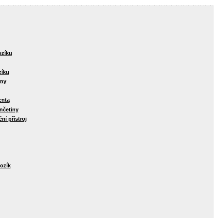
ozíku
zíku
iny
enta
ončetiny
ční přístroj
vozík