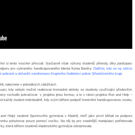
ni si tento voucher převzali. Současně však výkony studentů přinesly, díky participaci
í podporu pro vybraného handicapovaného klienta Konta Bariéry.
Dalšími, kdo se na sbírce
 policisté a občanští zaměstnanci Krajského ředitelství policie Středočeského kraje.
li, naleznete v jednotlivých záložkách.
aci, kdy nebylo možné realizovat hromadné aktivity se studenty využívající především
rtnery rozhodlo pokračovat v projektu jinou formou, a to v rámci projektu Run and Help –
ásit každý student individuálně, kdy svým během podpoří konkrétní handicapovanou osobu,
 and Help)
studenti Sportovního gymnázia v Kladně, kteří jako první běhali na podporu
venku pohybovat pouze pomocí vozíku. Na něj by pro snadnější manipulaci potřebovala
írky, která během studentů kladenského gymnázia odstartovala.