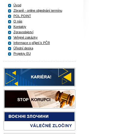
Úvod
Zbraně - online objednání termínu
POL POINT
O nás
Kontakty
Zpravodajství
Veřejné zakázky
Informace o přijetí k PČR
Úřední deska
Projekty EU