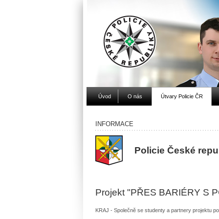
Úvod
O nás
Útvary Policie ČR
INFORMACE
Policie České rep
Projekt "PŘES BARIÉRY S POL
KRAJ - Společně se studenty a partnery projekt