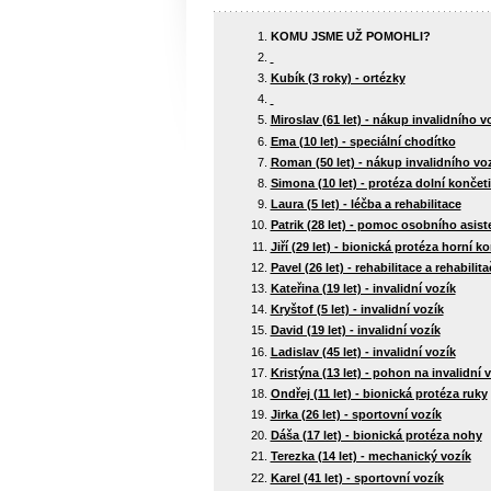
KOMU JSME UŽ POMOHLI?
Kubík (3 roky) - ortézky
Miroslav (61 let) - nákup invalidního v
Ema (10 let) - speciální chodítko
Roman (50 let) - nákup invalidního vo
Simona (10 let) - protéza dolní končet
Laura (5 let) - léčba a rehabilitace
Patrik (28 let) - pomoc osobního asist
Jiří (29 let) - bionická protéza horní k
Pavel (26 let) - rehabilitace a rehabilita
Kateřina (19 let) - invalidní vozík
Kryštof (5 let) - invalidní vozík
David (19 let) - invalidní vozík
Ladislav (45 let) - invalidní vozík
Kristýna (13 let) - pohon na invalidní 
Ondřej (11 let) - bionická protéza ruky
Jirka (26 let) - sportovní vozík
Dáša (17 let) - bionická protéza nohy
Terezka (14 let) - mechanický vozík
Karel (41 let) - sportovní vozík