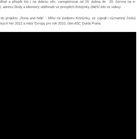
aběhat a přispět tím i na dobrou věc, zaregistrovat od 19. dubna do 20. června na e-
ní, adresu školy a kilometry uběhnuté ve prospěch Kristýnky
(bližší info ve videu).
ak do projektu „Runa and help“ - běhu na podporu Kristýnky, se zapojil i významný český
nských her 2012 a mistr Evropy pro rok 2010, člen ASC Dukla Praha.