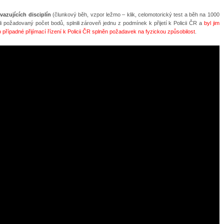
vazujících disciplín
(člunkový běh, vzpor ležmo – klik, celomotorický test a běh na 1000
li požadovaný počet bodů, splnili zároveň jednu z podmínek k přijetí k Policii ČR a
byl jim
případné přijímací řízení k Policii ČR splněn požadavek na fyzickou způsobilost
.