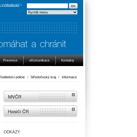
 vyhledávání
Prevence
eKomunikace
Kontakty
ředitelství policie
/
Středočeský kraj
/
Informace
MVČR
internetové stránky Hasiči ČR
ODKAZY