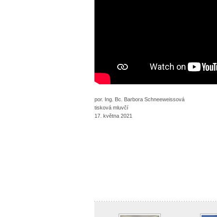
por. Ing. Bc. Barbora Schneeweissová
tisková mluvčí
17. května 2021