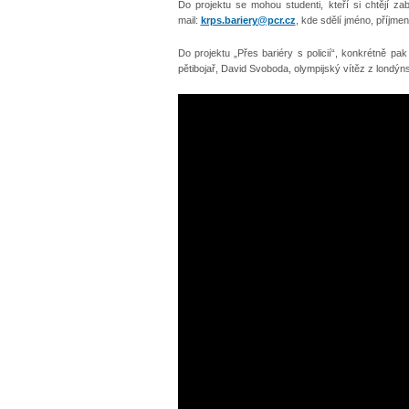
Do projektu se mohou studenti, kteří si chtějí z
mail:
krps.bariery@pcr.cz
, kde sdělí jméno, příjme
Do projektu „Přes bariéry s policií“, konkrétně p
pětibojař, David Svoboda, olympijský vítěz z londý