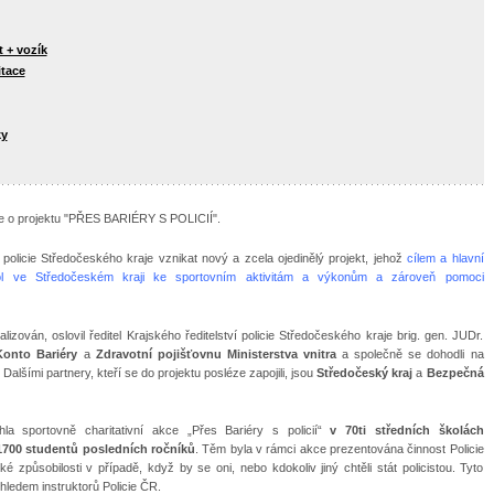
t + vozík
itace
ky
e o projektu "PŘES BARIÉRY S POLICIÍ".
policie Středočeského kraje vznikat nový a zcela ojedinělý projekt, jehož
cílem a hlavní
kol ve Středočeském kraji ke sportovním aktivitám a výkonům a zároveň pomoci
izován, oslovil ředitel Krajského ředitelství policie Středočeského kraje brig. gen. JUDr.
Konto Bariéry
a
Zdravotní pojišťovnu Ministerstva vnitra
a společně se dohodli na
 Dalšími partnery, kteří se do projektu posléze zapojili, jsou
Středočeský kraj
a
Bezpečná
a sportovně charitativní akce „Přes Bariéry s policií“
v 70ti středních školách
 1700 studentů posledních ročníků
. Těm byla v rámci akce prezentována činnost Policie
 způsobilosti v případě, když by se oni, nebo kdokoliv jiný chtěli stát policistou. Tyto
hledem instruktorů Policie ČR.