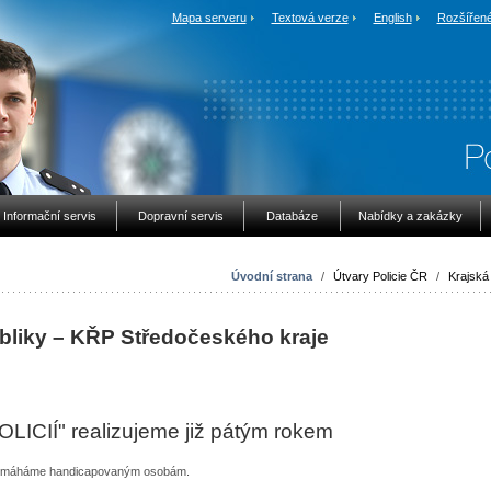
Mapa serveru
Textová verze
English
Rozšířené
Informační servis
Dopravní servis
Databáze
Nabídky a zakázky
Úvodní strana
/
Útvary Policie ČR
/
Krajská 
ubliky – KŘP Středočeského kraje
ICIÍ" realizujeme již pátým rokem
u pomáháme handicapovaným osobám.