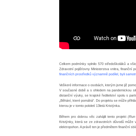
Celkem podmínky splnilo 570 středoškoláků a všich
Zdravotní pojišťovny Ministerstva vnitra, finančn
finančních prostředků významně podílel, byli samotní
Veškeré informace o osobách, kterým jsme již pomoh
V současné době a s ohledem na pandemickou situ
distanční výuky, se krajské ředitelství spolu s pa
„Běhání, které pomáhá“. Do projektu se může přihl
kterou je v tomto pololetí 13letá Kristýnka.
Během pro dobrou věc zahájili tento projekt
(Run
Kristýnky, která se ze zdravotních důvodů může 
elektropohon. A právě ten je předmětem finanční sb