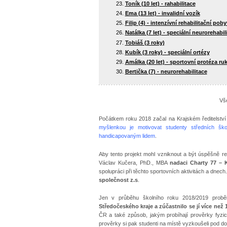
Toník (10 let) - rahabilitace
Ema (13 let) - invalidní vozík
Filip (4) - intenzívní rehabilitační poby
Natálka (7 let) - speciální neurorehabil
Tobiáš (3 roky)
Kubík (3 roky) - speciální ortézy
Amálka (20 let) - sportovní protéza ru
Bertička (7) - neurorehabilitace
Vš
Počátkem roku 2018 začal na Krajském ředitelství 
myšlenkou je motivovat studenty středních š
handicapovaným lidem
.
Aby tento projekt mohl vzniknout a být úspěšně real
Václav Kučera, PhD., MBA
nadaci Charty 77 – 
spolupráci při těchto sportovních aktivitách a dnech.
společnost z.s
.
Jen v průběhu školního roku 2018/2019 proběhl
Středočeského kraje a zúčastnilo se jí více než
ČR a také způsob, jakým probíhají prověrky fyzické
prověrky si pak studenti na místě vyzkoušeli pod do