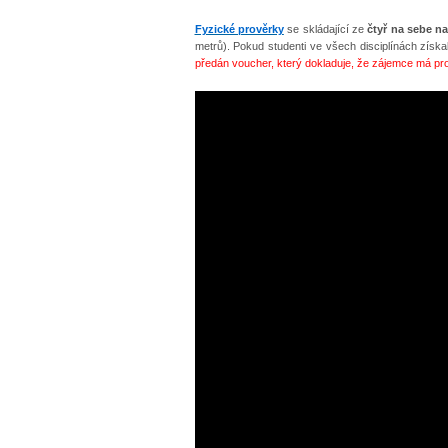
Fyzické prověrky
se skládající ze
čtyř na sebe na
metrů). Pokud studenti ve všech disciplínách získa
předán voucher, který dokladuje, že zájemce má pro 