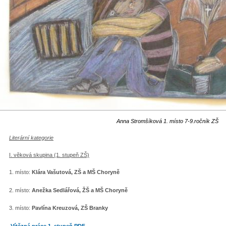
Anna Stromšíková 1. místo 7-9.ročník ZŠ
Literární kategorie
I. věková skupina (1. stupeň ZŠ)
1. místo:
Klára Vašutová, ZŠ a MŠ Choryně
2. místo:
Anežka Sedlářová, ŽŠ a MŠ Choryně
3. místo:
Pavlína Kreuzová, ZŠ Branky
Vítězná práce 1. stupeň.PDF