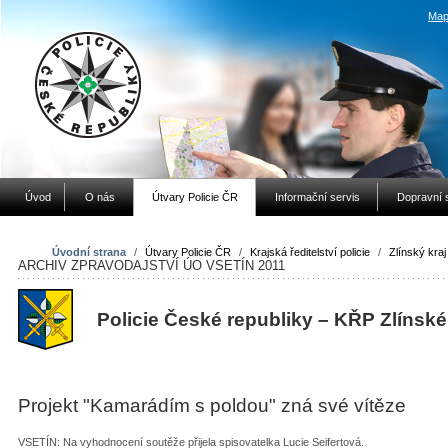
Map
Úvod
O nás
Útvary Policie ČR
Informační servis
Dopravní 
Úvodní strana
/
Útvary Policie ČR
/
Krajská ředitelství policie
/
Zlínský kraj
ARCHIV ZPRAVODAJSTVÍ ÚO VSETÍN 2011
Policie České republiky – KŘP Zlínské
Projekt "Kamarádím s poldou" zná své vítěze
VSETÍN: Na vyhodnocení soutěže přijela spisovatelka Lucie Seifertová.