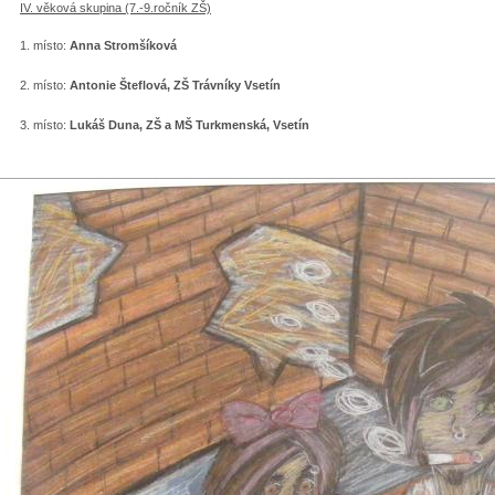
IV. věková skupina (7.-9.ročník ZŠ)
1. místo:
Anna Stromšíková
2. místo:
Antonie Šteflová, ZŠ Trávníky Vsetín
3. místo:
Lukáš Duna, ZŠ a MŠ Turkmenská, Vsetín