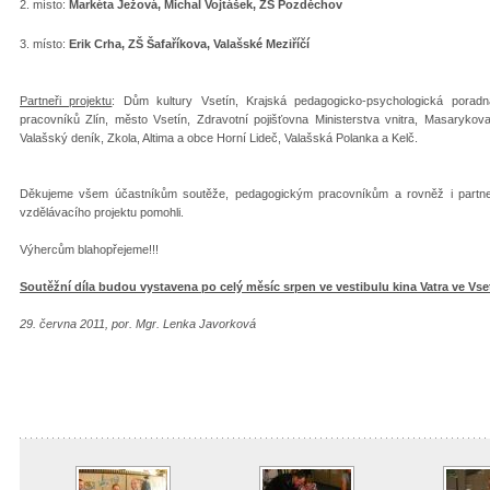
2. místo:
Markéta Ježová, Michal Vojtášek, ZŠ Pozděchov
3. místo:
Erik Crha, ZŠ Šafaříkova, Valašské Meziříčí
Partneři projektu
: Dům kultury Vsetín, Krajská pedagogicko-psychologická porad
pracovníků Zlín, město Vsetín, Zdravotní pojišťovna Ministerstva vnitra, Masarykov
Valašský deník, Zkola, Altima a obce Horní Lideč, Valašská Polanka a Kelč.
Děkujeme všem účastníkům soutěže, pedagogickým pracovníkům a rovněž i partnerů
vzdělávacího projektu pomohli.
Výhercům blahopřejeme!!!
Soutěžní díla budou vystavena po celý měsíc srpen ve vestibulu kina Vatra ve Vse
29. června 2011, por. Mgr. Lenka Javorková