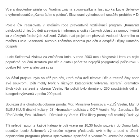
Včera dopoledne přijela do Vsetína známá spisovatelka a ilustrátorka Lucie Seifert
s výherci soutěže „Kamarádím s poldou“. Slavnostní vyhodnocení soutěže proběhlo v D
Policie ČR realizovala v letošním roce preventivně vzdělávací program „Kamarád
patologických jevů u dětí a zvyšování informovanosti z různých oblastí za pomocí tvůrčí 
let z různých školských zařízení. Záštitu nad projektem převzali: vedoucí Územního o
malířka Lucie Seifertová. Autorka známého leporela pro děti a dospělé Dějiny udatnéh
dospělé.
Lucie Seifertová získala za zmíněnou knihu v roce 2003 cenu Magnesia Litera za nejlep
populárně naučná literatura pro děti a Zlatou pečeť za nejlepší polygrafický počin roku 
uděluje Filmový a televizní svaz.
Součástí projektu byla soutěž pro děti, která měla dvě témata: Děti a trestné činy an
své soukromí. Děti mohly tvořit v různých kategoriích: výtvarná, literární, dramati
školských zařízení z okresu Vsetín. Na policii bylo doručeno 260 soutěžních děl z 
kategorie výtvarná v počtu 200 prací.
Soutěžní díla ohodnotila odborná porota: Mgr. Miroslava Němcová – ZUŠ Vsetín, Mgr. 
BUBU KLUB dětské kultury, Jiří Hromada – policista z OOP Vsetín, Mgr. Jaroslava Š
úřad Vsetín, Eva Liďáková – Dům kultury Vsetín. Před členy poroty stál nelehký úkol: vy
Tři nejlepší autoři z každé kategorie byli včera na 10,30 hodin pozváni do Domu kul
soutěže. Lucie Seifertová výhercům nejprve představila své knihy a poté s dětmi
dopoledního programu předala spisovatelka společně s vedoucím Územního odboru Vs