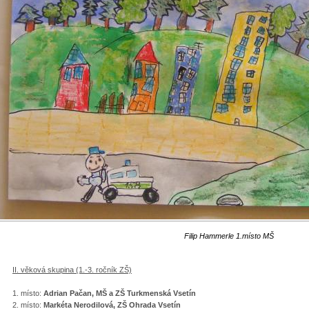
Filip Hammerle 1.místo MŠ
II. věková skupina (1.-3. ročník ZŠ)
1. místo:
Adrian Pačan, MŠ a ZŠ Turkmenská Vsetín
2. místo:
Markéta Nerodilová, ZŠ Ohrada Vsetín