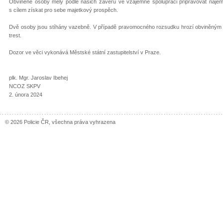
Obviněné osoby měly podle našich závěrů ve vzájemné spolupráci připravovat nájem
s cílem získat pro sebe majetkový prospěch.
Dvě osoby jsou stíhány vazebně. V případě pravomocného rozsudku hrozí obviněným tr
trest.
Dozor ve věci vykonává Městské státní zastupitelství v Praze.
plk. Mgr. Jaroslav Ibehej
NCOZ SKPV
2. února 2024
© 2026 Policie ČR, všechna práva vyhrazena