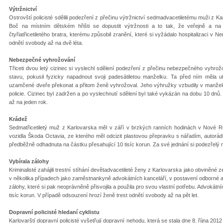
Výtržnictví
Ostrovští policisté sdělili podezření z přečinu výtržnictví sedmadvacetiletému muži z 
Boč na místním dětském hřišti se dopustit výtržnosti a to tak, že veřejně a na
čtyřiatřicetiletého bratra, kterému způsobil zranění, které si vyžádalo hospitalizaci v 
odnětí svobody až na dvě léta.
Nebezpečné vyhrožování
Třiceti dvou letý cizinec si vyslechl sdělení podezření z přečinu nebezpečného vyhro
stavu, pokusil fyzicky napadnout svoji padesátiletou manželku. Ta před ním měla 
uzamčené dveře překonat a přitom ženě vyhrožoval. Jeho výhružky vzbudily v manželce 
policie. Cizinec byl zadržen a po vyslechnutí sdělení byl také vykázán na dobu 10 dnů
až na jeden rok.
Krádež
Sedmatřicetiletý muž z Karlovarska měl v září v brzkých ranních hodinách v Nové Ro
vozidla Škoda Octavia, ze kterého měl odcizit plastovou přepravku s nářadím, autorád
předběžně odhadnuta na částku přesahující 10 tisíc korun. Za své jednání si podezřelý 
Vybírala zálohy
Kriminalisté zahájili trestní stíhání devětadvacetileté ženy z Karlovarska jako obviněné
v několika případech jako zaměstnankyně advokátních kanceláří, v postavení odborné asis
zálohy, které si pak neoprávněně přisvojila a použila pro svou vlastní potřebu. Advokát
tisíc korun. V případě odsouzení hrozí ženě trest odnětí svobody až na pět let.
Dopravní policisté hledaní cyklistu
Karlovarští dopravní policisté vyšetřují dopravní nehodu, která se stala dne 8. října 20