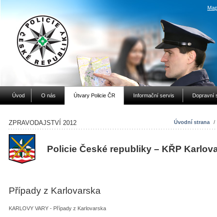
Map
Úvod
O nás
Útvary Policie ČR
Informační servis
Dopravní 
ZPRAVODAJSTVÍ 2012
Úvodní strana
/
Policie České republiky – KŘP Karlov
Případy z Karlovarska
KARLOVY VARY - Případy z Karlovarska