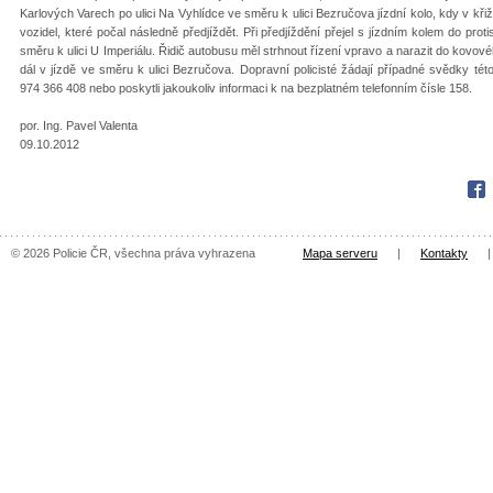
Karlových Varech po ulici Na Vyhlídce ve směru k ulici Bezručova jízdní kolo, kdy v křiž
vozidel, které počal následně předjíždět. Při předjíždění přejel s jízdním kolem do prot
směru k ulici U Imperiálu. Řidič autobusu měl strhnout řízení vpravo a narazit do kovové
dál v jízdě ve směru k ulici Bezručova. Dopravní policisté žádají případné svědky této
974 366 408 nebo poskytli jakoukoliv informaci k na bezplatném telefonním čísle 158.
por. Ing. Pavel Valenta
09.10.2012
Fac
© 2026 Policie ČR, všechna práva vyhrazena
Mapa serveru
|
Kontakty