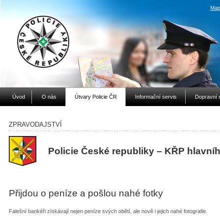
Map
Úvod
O nás
Útvary Policie ČR
Informační servis
Dopravní 
ZPRAVODAJSTVÍ
Policie České republiky – KŘP hlavní
Přijdou o peníze a pošlou nahé fotky
Falešní bankéři získávají nejen peníze svých obětí, ale nově i jejich nahé fotografie.