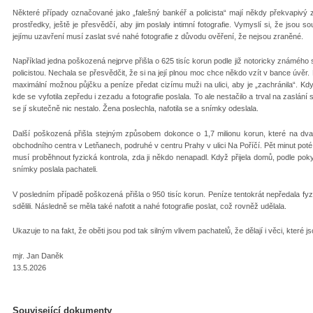
Některé případy označované jako „falešný bankéř a policista“ mají někdy překvapivý z
prostředky, ještě je přesvědčí, aby jim poslaly intimní fotografie. Vymyslí si, že jsou 
jejímu uzavření musí zaslat své nahé fotografie z důvodu ověření, že nejsou zraněné.
Například jedna poškozená nejprve přišla o 625 tisíc korun podle již notoricky známé
policistou. Nechala se přesvědčit, že si na její plnou moc chce někdo vzít v bance úvěr.
maximální možnou půjčku a peníze předat cizímu muži na ulici, aby je „zachránila“. Když 
kde se vyfotila zepředu i zezadu a fotografie poslala. To ale nestačilo a trval na zaslán
se jí skutečně nic nestalo. Žena poslechla, nafotila se a snímky odeslala.
Další poškozená přišla stejným způsobem dokonce o 1,7 milionu korun, které na dvak
obchodního centra v Letňanech, podruhé v centru Prahy v ulici Na Poříčí. Pět minut poté,
musí proběhnout fyzická kontrola, zda ji někdo nenapadl. Když přijela domů, podle pok
snímky poslala pachateli.
V posledním případě poškozená přišla o 950 tisíc korun. Peníze tentokrát nepředala fyzick
sdělili. Následně se měla také nafotit a nahé fotografie poslat, což rovněž udělala.
Ukazuje to na fakt, že oběti jsou pod tak silným vlivem pachatelů, že dělají i věci, které j
mjr. Jan Daněk
13.5.2026
Související dokumenty