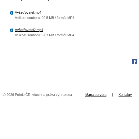
Vyšetřovatel.mp4
Velikost souboru: 92,5 MB / formát MP4
Vyšetřovatel2.mp4
Velikost souboru: 97,3 MB / formát MP4
Fac
© 2026 Policie ČR, všechna práva vyhrazena
Mapa serveru
|
Kontakty