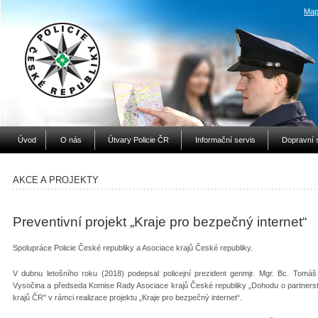
Map
Úvod
O nás
Útvary Policie ČR
Informační servis
Dopravní 
AKCE A PROJEKTY
Preventivní projekt „Kraje pro bezpečný internet“
Spolupráce Policie České republiky a Asociace krajů České republiky.
V dubnu letošního roku (2018) podepsal policejní prezident genmjr. Mgr. Bc. Tomá
Vysočina a předseda Komise Rady Asociace krajů České republiky „Dohodu o partnerst
krajů ČR" v rámci realizace projektu „Kraje pro bezpečný internet“.