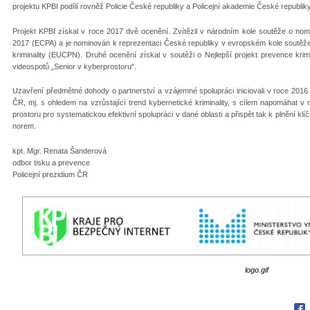
projektu KPBI podílí rovněž Policie České republiky a Policejní akademie České republik
Projekt KPBI získal v roce 2017 dvě ocenění. Zvítězil v národním kole soutěže o nom
2017 (ECPA) a je nominován k reprezentaci České republiky v evropském kole soutěž
kriminality (EUCPN). Druhé ocenění získal v soutěži o Nejlepší projekt prevence krimi
videospotů „Senior v kyberprostoru“.
Uzavření předmětné dohody o partnerství a vzájemné spolupráci iniciovali v roce 2016 
ČR, mj. s ohledem na vzrůstající trend kybernetické kriminality, s cílem napomáhat v
prostoru pro systematickou efektivní spolupráci v dané oblasti a přispět tak k plnění kl
norem.
kpt. Mgr. Renata Šanderová
odbor tisku a prevence
Policejní prezidium ČR
logo.gif
Fac