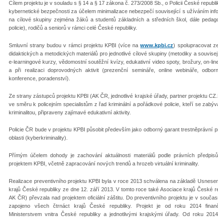
Cílem projektu je v souladu s § 14 a § 17 zákona č. 273/2008 Sb., o Policii České repub
kybernetické bezpečnosti za účelem minimalizace nebezpečí související s užíváním in
na cílové skupiny zejména žáků a studentů základních a středních škol, dále pedagog
policie), rodičů a seniorů v rámci celé České republiky.
Smluvní strany budou v rámci projektu KPBI (více na
www.kpbi.cz
) spolupracovat z
didaktických a metodických materiálů pro jednotlivé cílové skupiny (metodiky a souvisejíc
e-learningové kurzy, vědomostní soutěžní kvízy, edukativní video spoty, brožury, on-line 
a při realizaci doprovodných aktivit (prezenční semináře, online webináře, odb
konference, poradenství).
Ze strany zástupců projektu KPBI (AK ČR, jednotlivé krajské úřady, partner projektu CZ
ve směru k policejním specialistům z řad kriminální a pořádkové policie, kteří se zabýv
kriminalitou, připraveny zajímavé edukativní aktivity.
Policie ČR bude v projektu KPBI působit především jako odborný garant trestněprávní 
oblasti (kyberkriminality).
Přímým účelem dohody je zachování aktuálnosti materiálů podle právních předpisů
projektem KPBI, včetně zapracování nových trendů a hrozeb virtuální kriminality.
Realizace preventivního projektu KPBI byla v roce 2013 schválena na základě Usnese
krajů České republiky ze dne 12. září 2013. V tomto roce také Asociace krajů České re
AK ČR) převzala nad projektem oficiální záštitu. Do preventivního projektu je v součas
zapojeno všech čtrnáct krajů České republiky. Projekt je od roku 2014 fina
Ministerstvem vnitra České republiky a jednotlivými krajskými úřady. Od roku 2014