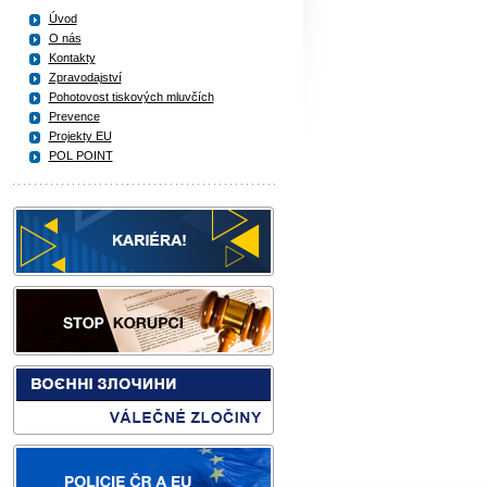
Úvod
O nás
Kontakty
Zpravodajství
Pohotovost tiskových mluvčích
Prevence
Projekty EU
POL POINT