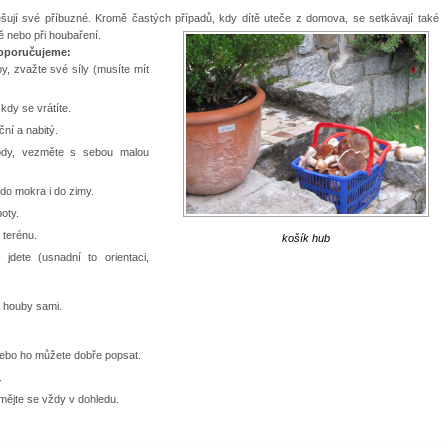
hřešují své příbuzné. Kromě častých případů, kdy dítě uteče z domova, se setkávají také
tě nebo při houbaření.
doporučujeme:
y, zvažte své síly (musíte mít
kdy se vrátíte.
ční a nabitý.
ody, vezměte s sebou malou
o mokra i do zimy.
oty.
terénu.
košík hub
jdete (usnadní to orientaci,
a houby sami.
nebo ho můžete dobře popsat.
.
mějte se vždy v dohledu.