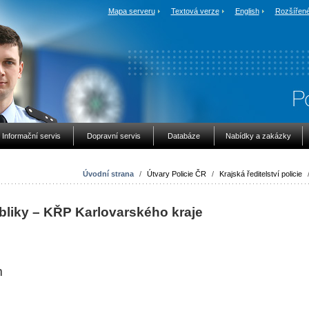
Mapa serveru
Textová verze
English
Rozšířené
Informační servis
Dopravní servis
Databáze
Nabídky a zakázky
Úvodní strana
/
Útvary Policie ČR
/
Krajská ředitelství policie
bliky – KŘP Karlovarského kraje
m