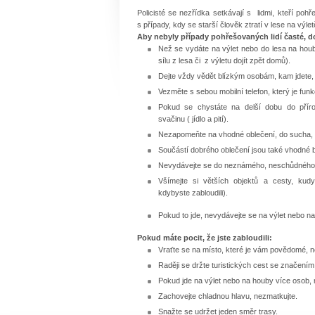
Policisté se nezřídka setkávají s lidmi, kteří po
s případy, kdy se starší člověk ztratí v lese na výle
Aby nebyly případy pohřešovaných lidí časté, 
Než se vydáte na výlet nebo do lesa na houb
sílu z lesa či z výletu dojít zpět domů).
Dejte vždy vědět blízkým osobám, kam jdete, 
Vezměte s sebou mobilní telefon, který je funk
Pokud se chystáte na delší dobu do přír
svačinu ( jídlo a pití).
Nezapomeňte na vhodné oblečení, do sucha, d
Součástí dobrého oblečení jsou také vhodné b
Nevydávejte se do neznámého, neschůdného 
Všímejte si větších objektů a cesty, kudy 
kdybyste zabloudili).
Pokud to jde, nevydávejte se na výlet nebo n
Pokud máte pocit, že jste zabloudili:
Vraťte se na místo, které je vám povědomé, 
Raději se držte turistických cest se značením
Pokud jde na výlet nebo na houby více osob, 
Zachovejte chladnou hlavu, nezmatkujte.
Snažte se udržet jeden směr trasy.