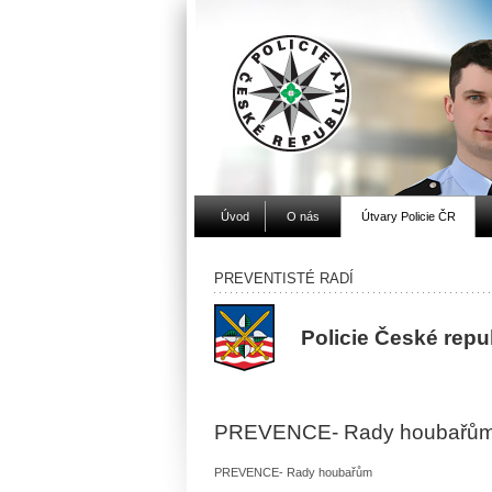
Úvod
O nás
Útvary Policie ČR
PREVENTISTÉ RADÍ
Policie České repu
PREVENCE- Rady houbařů
PREVENCE- Rady houbařům