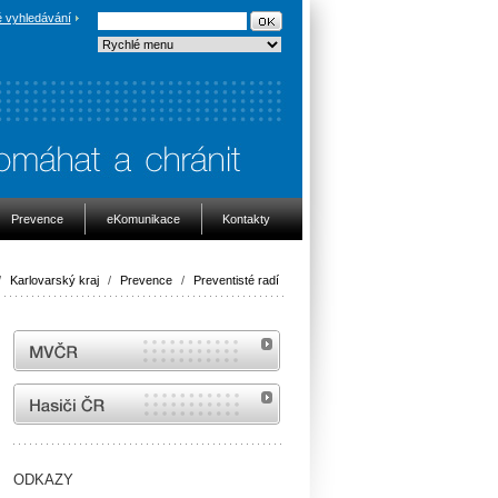
 vyhledávání
Prevence
eKomunikace
Kontakty
/
Karlovarský kraj
/
Prevence
/
Preventisté radí
MVČR
internetové stránky Hasiči ČR
ODKAZY