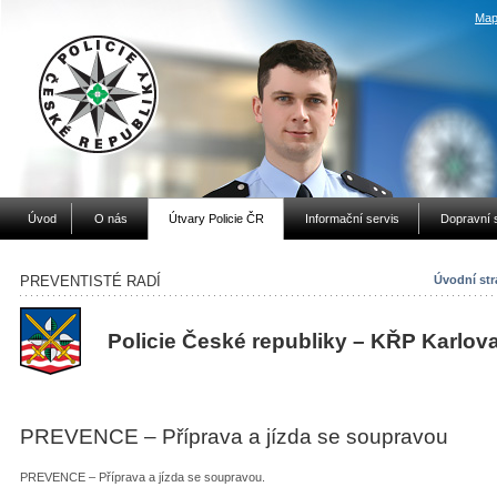
Map
Úvod
O nás
Útvary Policie ČR
Informační servis
Dopravní 
PREVENTISTÉ RADÍ
Úvodní str
Policie České republiky – KŘP Karlov
PREVENCE – Příprava a jízda se soupravou
PREVENCE – Příprava a jízda se soupravou.