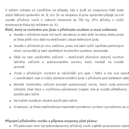
V našem výkladu se zaměříme na případy, kdy k jízdě se soupravou řidiči bude
stačit řidičské oprávnění sk. B, tzn. že se skupinou B jsme oprávněni připojit za své
vozidlo přívěsný vozík o celkové hmotnosti do 750 kg. (Pro přívěsy o vyšší
hmotnosti je třeba být držitelem sk. E)
Řidič, který se rozhodne pro jízdu s přívěsným vozíkem si musí uvědomit:
Vozidlo s přívěsem bude mít horší akceleraci a také delší brzdnou dráhu proto
je třeba ještě více dbát na dodržování zásad defenzivní jízdy.
Vozidlo s přívěsem je více zatíženo, proto má také vyšší spotřebu pohonných
hmot, výraznější je také opotřebení brzdového systému, pneumatik…
Dbát na stav závěsného zařízení – dodržování přesných pokynů výrobce
tažného zařízení a autorizovaného servisu, který montáž na vozidlo
provedl.
Jízda s přívěsným vozíkem je náročnější pro auto i řidiče a má svá specif
v autoškolách, kde si může domluvit kondiční jízdy s přívěsem pod dohledem odbo
Montáž závěsného zařízení provádí autorizovaný servis, který vydá potvrze
městský úřad obce s rozšířenou působností (registr, kde je vozidlo přihlášeno),
použito jako tažné.
Ne každé vozidlo je vhodné použít jako tažné.
A nakonec, je třeba nepřesáhnout maximální povolenou rychlost vyznačenou na za
Připojení přívěsného vozíku a příprava soupravy před jízdou:
Při parkování musí být jednonápravový přívěsný vozík zajištěn proti pohybu nejmé