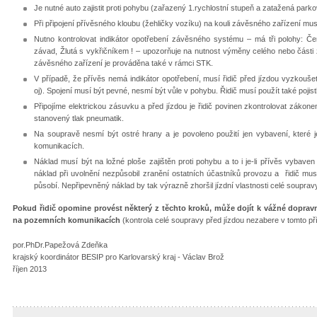
Je nutné auto zajistit proti pohybu (zařazený 1.rychlostní stupeň a zatažená park
Při připojení přívěsného kloubu (žehličky vozíku) na kouli závěsného zařízen
Nutno kontrolovat indikátor opotřebení závěsného systému – má tři polohy: Če
závad, Žlutá s vykřičníkem ! – upozorňuje na nutnost výměny celého nebo část
závěsného zařízení je prováděna také v rámci STK.
V případě, že přívěs nemá indikátor opotřebení, musí řidič před jízdou vyzkoušet
oj). Spojení musí být pevné, nesmí být vůle v pohybu. Řidič musí použít ta
Připojíme elektrickou zásuvku a před jízdou je řidič povinen zkontrolovat zákon
stanovený tlak pneumatik.
Na soupravě nesmí být ostré hrany a je povoleno použití jen vybavení, které 
komunikacích.
Náklad musí být na ložné ploše zajištěn proti pohybu a to i je-li přívěs vybaven
náklad při uvolnění nezpůsobil zranění ostatních účastníků provozu a řidič musí
působí. Nepřipevněný náklad by tak výrazně zhoršil jízdní vlastnosti celé souprav
Pokud řidič opomine provést některý z těchto kroků, může dojít k vážné doprav
na pozemních komunikacích
(kontrola celé soupravy před jízdou nezabere v tomto př
por.PhDr.Papežová Zdeňka
krajský koordinátor BESIP pro Karlovarský kraj - Václav Brož
říjen 2013