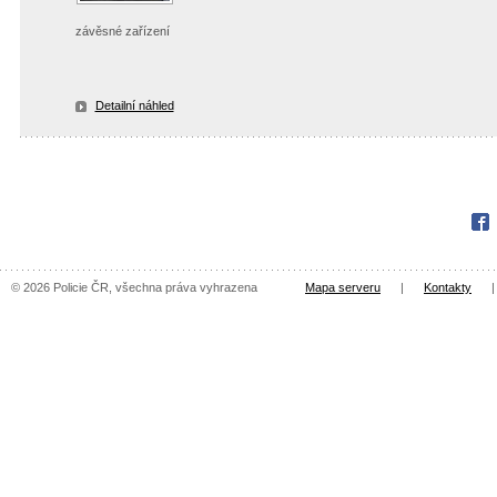
závěsné zařízení
Detailní náhled
Fac
© 2026 Policie ČR, všechna práva vyhrazena
Mapa serveru
|
Kontakty