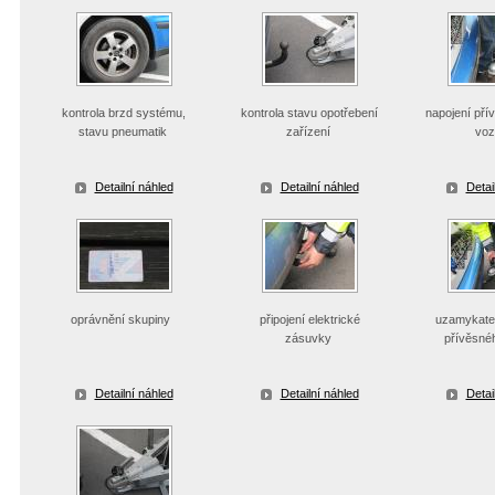
kontrola brzd systému,
kontrola stavu opotřebení
napojení pří
stavu pneumatik
zařízení
voz
Detailní náhled
Detailní náhled
Detai
oprávnění skupiny
připojení elektrické
uzamykatel
zásuvky
přívěsné
Detailní náhled
Detailní náhled
Detai