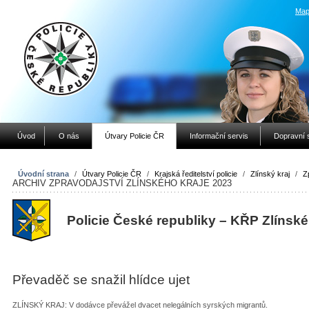
Map
Úvod
O nás
Útvary Policie ČR
Informační servis
Dopravní 
Úvodní strana
/
Útvary Policie ČR
/
Krajská ředitelství policie
/
Zlínský kraj
/
Z
ARCHIV ZPRAVODAJSTVÍ ZLÍNSKÉHO KRAJE 2023
Policie České republiky – KŘP Zlínské
Převaděč se snažil hlídce ujet
ZLÍNSKÝ KRAJ: V dodávce převážel dvacet nelegálních syrských migrantů.