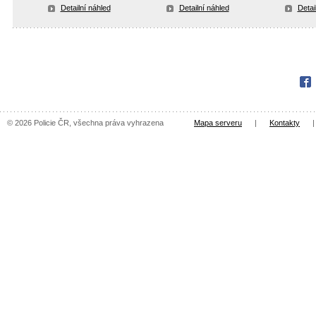
Detailní náhled
Detailní náhled
Detai
Fac
© 2026 Policie ČR, všechna práva vyhrazena
Mapa serveru
|
Kontakty