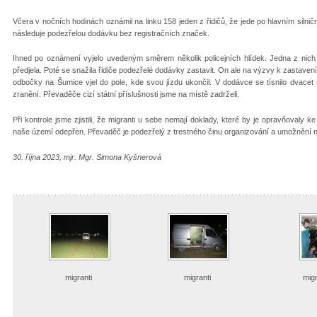
Včera v nočních hodinách oznámil na linku 158 jeden z řidičů, že jede po hlavním sil
následuje podezřelou dodávku bez registračních značek.
Ihned po oznámení vyjelo uvedeným směrem několik policejních hlídek. Jedna z nich
předjela. Poté se snažila řidiče podezřelé dodávky zastavit. On ale na výzvy k zastavení
odbočky na Šumice vjel do pole, kde svou jízdu ukončil. V dodávce se tísnilo dvacet 
zranění. Převaděče cizí státní příslušnosti jsme na místě zadrželi.
Při kontrole jsme zjistili, že migranti u sebe nemají doklady, které by je opravňovaly 
naše území odepřen. Převaděč je podezřelý z trestného činu organizování a umožnění n
30. října 2023, mjr. Mgr. Simona Kyšnerová
migranti
migranti
migr