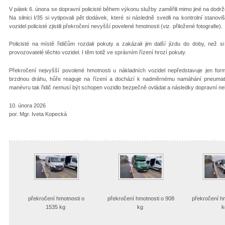
V pátek 6. února se dopravní policisté během výkonu služby zaměřili mimo jiné na dodr
Na silnici I/35 si vytipovali pět dodávek, které si následně svedli na kontrolní stan
vozidel policisté zjistili překročení nevyšší povelené hmotnosti (viz. přiložené fotografie).
Policisté na místě řidičům rozdali pokuty a zakázali jim další jízdu do doby, než si 
provozovatelé těchto vozidel. I těm totiž ve správním řízení hrozí pokuty.
Překročení nejvyšší povolené hmotnosti u nákladních vozidel nepředstavuje jen form
brzdnou dráhu, hůře reaguje na řízení a dochází k nadměrnému namáhání pneumati
manévru tak řidič nemusí být schopen vozidlo bezpečně ovládat a následky dopravní n
10. února 2026
por. Mgr. Iveta Kopecká
překročení hmotnosti o
překročení hmotnosti o 908
překročení hm
1535 kg
kg
k