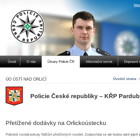
Map
Úvod
O nás
Útvary Policie ČR
Informační servis
Dopravní 
ÚO ÚSTÍ NAD ORLICÍ
Úvodní strana
Policie České republiky – KŘP Pardub
Přetížené dodávky na Orlickoústecku
Policisté rozdali pokuty řidičům přetížených vozidel. Zodpovídat se ale budou také jejich