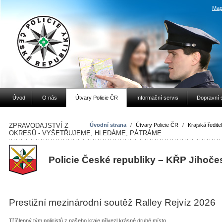
Map
Úvod
O nás
Útvary Policie ČR
Informační servis
Dopravní 
ZPRAVODAJSTVÍ Z
Úvodní strana
/
Útvary Policie ČR
/
Krajská ředitel
OKRESŮ - VYŠETŘUJEME, HLEDÁME, PÁTRÁME
Policie České republiky – KŘP Jihoče
Prestižní mezinárodní soutěž Ralley Rejvíz 2026
Tříčlenný tým policistů z našeho kraje přivezl krásné druhé místo.