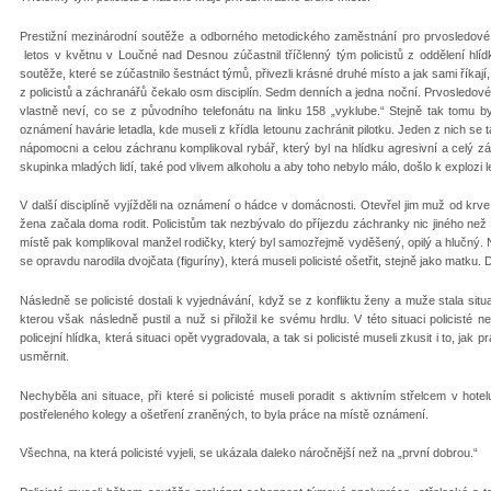
Prestižní mezinárodní soutěže a odborného metodického zaměstnání pro prvosledové 
letos v květnu v Loučné nad Desnou zúčastnil tříčlenný tým policistů z oddělení hl
soutěže, které se zúčastnilo šestnáct týmů, přivezli krásné druhé místo a jak sami říkají
z policistů a záchranářů čekalo osm disciplín. Sedm denních a jedna noční. Prvosledové
vlastně neví, co se z původního telefonátu na linku 158 „vyklube.“ Stejně tak tomu bylo 
oznámení havárie letadla, kde museli z křídla letounu zachránit pilotku. Jeden z nich se t
nápomocni a celou záchranu komplikoval rybář, který byl na hlídku agresivní a celý zák
skupinka mladých lidí, také pod vlivem alkoholu a aby toho nebylo málo, došlo k explozi l
V další disciplíně vyjížděli na oznámení o hádce v domácnosti. Otevřel jim muž od krve
žena začala doma rodit. Policistům tak nezbývalo do příjezdu záchranky nic jiného než si
místě pak komplikoval manžel rodičky, který byl samozřejmě vyděšený, opilý a hlučný. Nut
se opravdu narodila dvojčata (figuríny), která museli policisté ošetřit, stejně jako matku. 
Následně se policisté dostali k vyjednávání, když se z konfliktu ženy a muže stala sit
kterou však následně pustil a nuž si přiložil ke svému hrdlu. V této situaci policisté n
policejní hlídka, která situaci opět vygradovala, a tak si policisté museli zkusit i to, j
usměrnit.
Nechyběla ani situace, při které si policisté museli poradit s aktivním střelcem v hotelu,
postřeleného kolegy a ošetření zraněných, to byla práce na místě oznámení.
Všechna, na která policisté vyjeli, se ukázala daleko náročnější než na „první dobrou.“