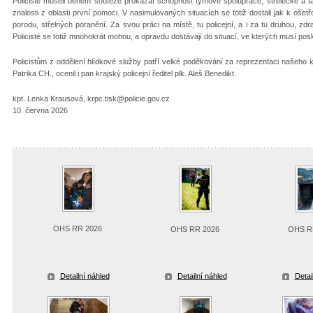
Policisté museli během soutěže prokázat schopnost týmové spolupráce, střelecké a ta
znalosti z oblasti první pomoci. V nasimulovaných situacích se totiž dostali jak k oše
porodu, střelných poranění. Za svou práci na místě, tu policejní, a i za tu druhou, zdra
Policisté se totiž mnohokrát mohou, a opravdu dostávají do situací, ve kterých musí po
Policistům z oddělení hlídkové služby patří velké poděkování za reprezentaci našeho k
Patrika CH., ocenil i pan krajský policejní ředitel plk. Aleš Benedikt.
kpt. Lenka Krausová, krpc.tisk@policie.gov.cz
10. června 2026
OHS RR 2026
OHS RR 2026
OHS R
Detailní náhled
Detailní náhled
Detai