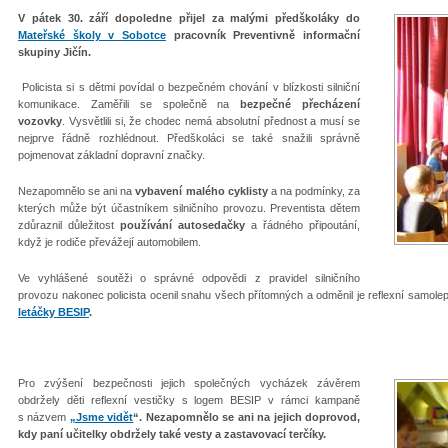
V pátek 30. září dopoledne přijel za malými předškoláky do
Mateřské školy v Sobotce
pracovník Preventivně informační
skupiny Jičín.
Policista si s dětmi povídal o bezpečném chování v blízkosti silniční
komunikace. Zaměřili se společně na
bezpečné přecházení
vozovky
. Vysvětlili si, že chodec nemá absolutní přednost a musí se
nejprve řádně rozhlédnout. Předškoláci se také snažili správně
pojmenovat základní dopravní značky.
Nezapomnělo se ani na
vybavení malého cyklisty
a na podmínky, za
kterých může být účastníkem silničního provozu. Preventista dětem
zdůraznil důležitost
používání autosedačky
a řádného připoutání,
když je rodiče převážejí automobilem.
Ve vyhlášené soutěži o správné odpovědi z pravidel silničního
provozu nakonec policista ocenil snahu všech přítomných a odměnil je reflexní samole
letáčky BESIP
.
Pro zvýšení bezpečnosti jejich společných vycházek závěrem
obdržely děti reflexní vestičky s logem BESIP v rámci kampaně
s názvem
„Jsme vidět
“. Nezapomnělo se ani na jejich doprovod,
kdy paní učitelky obdržely také vesty a zastavovací terčíky.