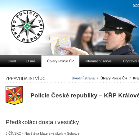
Map
Úvod
O nás
Útvary Policie ČR
Informační servis
Dopravní 
ZPRAVODAJSTVÍ JC
Úvodní strana
/
Útvary Policie ČR
/
Kraj
Policie České republiky – KŘP Králov
Předškoláci dostali vestičky
JIČÍNSKO - Návštěva Mateřské školy v Sobotce