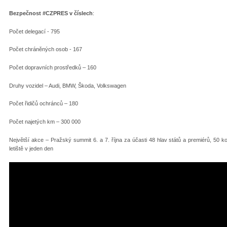
Bezpečnost #CZPRES v číslech
:
Počet delegací - 795
Počet chráněných osob - 167
Počet dopravních prostředků – 160
Druhy vozidel – Audi, BMW, Škoda, Volkswagen
Počet řidičů ochránců – 180
Počet najetých km – 300 000
Největší akce – Pražský summit 6. a 7. října za účasti 48 hlav států a premiérů, 50 ko
letiště v jeden den