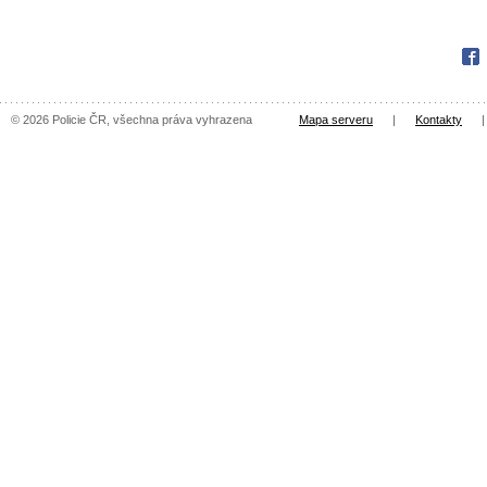
Fac
© 2026 Policie ČR, všechna práva vyhrazena
Mapa serveru
|
Kontakty