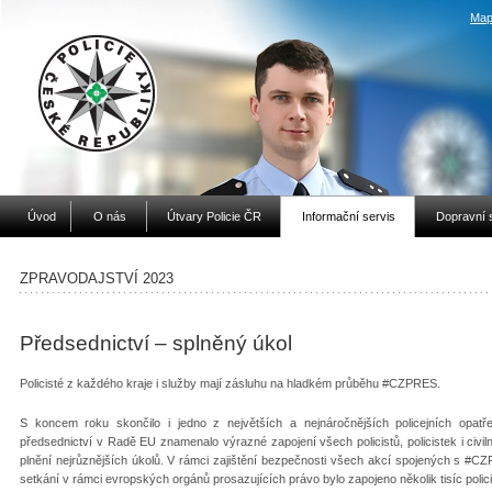
Map
Úvod
O nás
Útvary Policie ČR
Informační servis
Dopravní 
ZPRAVODAJSTVÍ 2023
Předsednictví – splněný úkol
Policisté z každého kraje i služby mají zásluhu na hladkém průběhu #CZPRES.
S koncem roku skončilo i jedno z největších a nejnáročnějších policejních opat
předsednictví v Radě EU znamenalo výrazné zapojení všech policistů, policistek i civ
plnění nejrůznějších úkolů. V rámci zajištění bezpečnosti všech akcí spojených s #C
setkání v rámci evropských orgánů prosazujících právo bylo zapojeno několik tisíc polici