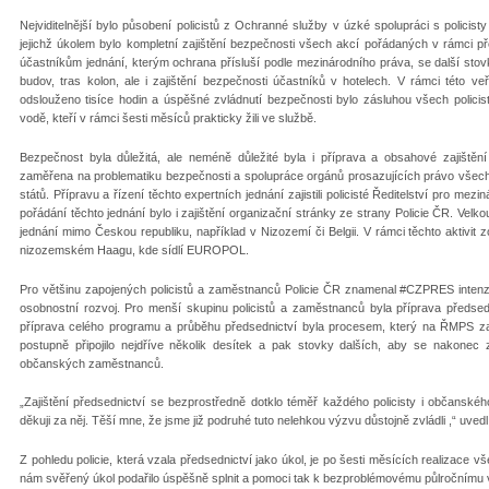
Nejviditelnější bylo působení policistů z Ochranné služby v úzké spolupráci s policisty
jejichž úkolem bylo kompletní zajištění bezpečnosti všech akcí pořádaných v rámci 
účastníkům jednání, kterým ochrana přísluší podle mezinárodního práva, se další stovky
budov, tras kolon, ale i zajištění bezpečnosti účastníků v hotelech. V rámci této ve
odslouženo tisíce hodin a úspěšné zvládnutí bezpečnosti bylo zásluhou všech policistů
vodě, kteří v rámci šesti měsíců prakticky žili ve službě.
Bezpečnost byla důležitá, ale neméně důležité byla i příprava a obsahové zajištění
zaměřena na problematiku bezpečnosti a spolupráce orgánů prosazujících právo všech
států. Přípravu a řízení těchto expertních jednání zajistili policisté Ředitelství pro mez
pořádání těchto jednání bylo i zajištění organizační stránky ze strany Policie ČR. Velko
jednání mimo Českou republiku, například v Nizozemí či Belgii. V rámci těchto aktivit z
nizozemském Haagu, kde sídlí EUROPOL.
Pro většinu zapojených policistů a zaměstnanců Policie ČR znamenal #CZPRES intenziv
osobnostní rozvoj. Pro menší skupinu policistů a zaměstnanců byla příprava předsedn
příprava celého programu a průběhu předsednictví byla procesem, který na ŘMPS zač
postupně připojilo nejdříve několik desítek a pak stovky dalších, aby se nakonec za
občanských zaměstnanců.
„Zajištění předsednictví se bezprostředně dotklo téměř každého policisty i občanské
děkuji za něj. Těší mne, že jsme již podruhé tuto nelehkou výzvu důstojně zvládli ,“ uvedl
Z pohledu policie, která vzala předsednictví jako úkol, je po šesti měsících realizace
nám svěřený úkol podařilo úspěšně splnit a pomoci tak k bezproblémovému půlročnímu 