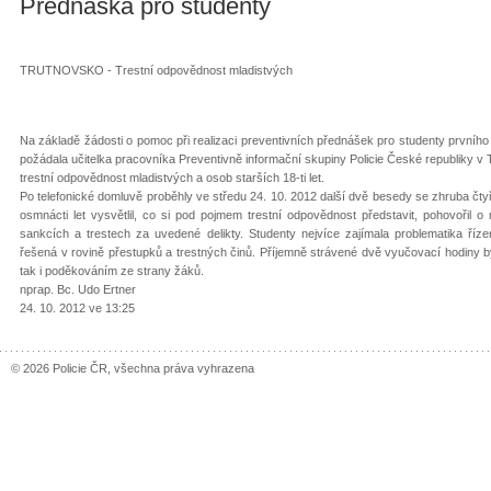
Přednáška pro studenty
TRUTNOVSKO - Trestní odpovědnost mladistvých
Na základě žádosti o pomoc při realizaci preventivních přednášek pro studenty prvního
požádala učitelka pracovníka Preventivně informační skupiny Policie České republiky v
trestní odpovědnost mladistvých a osob starších 18-ti let.
Po telefonické domluvě proběhly ve středu 24. 10. 2012 další dvě besedy se zhruba čtyř
osmnácti let vysvětlil, co si pod pojmem trestní odpovědnost představit, pohovořil 
sankcích a trestech za uvedené delikty. Studenty nejvíce zajímala problematika říz
řešená v rovině přestupků a trestných činů. Příjemně strávené dvě vyučovací hodiny
tak i poděkováním ze strany žáků.
nprap. Bc. Udo Ertner
24. 10. 2012 ve 13:25
© 2026 Policie ČR, všechna práva vyhrazena