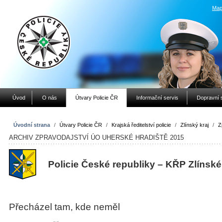
Map
Úvod
O nás
Útvary Policie ČR
Informační servis
Dopravní 
Úvodní strana
/
Útvary Policie ČR
/
Krajská ředitelství policie
/
Zlínský kraj
/
Z
ARCHIV ZPRAVODAJSTVÍ ÚO UHERSKÉ HRADIŠTĚ 2015
Policie České republiky – KŘP Zlínské
Přecházel tam, kde neměl