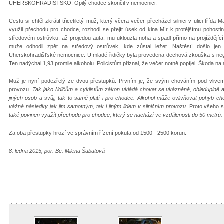
UHERSKOHRADIŠŤSKO: Opilý chodec skončil v nemocnici.
Cestu si chtěl zkrátit třicetiletý muž, který včera večer přecházel silnici v ulici tří
využil přechodu pro chodce, rozhodl se přejít úsek od kina Mír k protějšímu pohostins
středovém ostrůvku, až projedou auta, mu uklouzla noha a spadl přímo na projíždějící 
muže odhodil zpět na středový ostrůvek, kde zůstal ležet. Naštěstí došlo je
Uherskohradišťské nemocnice. U mladé řidičky byla provedena dechová zkouška s neg
Ten nadýchal 1,93 promile alkoholu. Policistům přiznal, že večer notně popíjel. Škoda na
Muž je nyní podezřelý ze dvou přestupků. Prvním je, že svým chováním pod vlivem a
provozu.
Tak jako řidičům a cyklistům zákon ukládá chovat se ukázněně, ohleduplně 
jiných osob a svůj, tak to samé platí i pro chodce. Alkohol může ovlivňovat pohyb c
vážné následky jak jim samotným, tak i jiným lidem v silničním provozu.
Proto všeho s
také povinen využít přechodu pro chodce, který se nachází ve vzdálenosti do 50 metrů.
Za oba přestupky hrozí ve správním řízení pokuta od 1500 - 2500 korun.
8. ledna 2015, por. Bc. Milena Šabatová