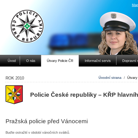
Map
Úvod
O nás
Útvary Policie ČR
Informační servis
Dopravní 
ROK 2010
Úvodní strana
/
Útvary
Policie České republiky – KŘP hlavní
Pražská policie před Vánocemi
Buďte ostražití v období vánočních svátků.