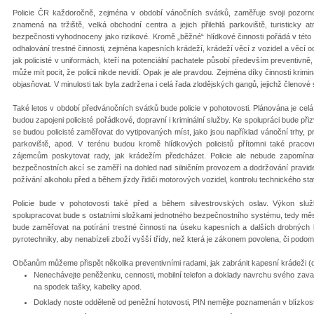
Policie ČR každoročně, zejména v období vánočních svátků, zaměřuje svoji pozorno
znamená na tržiště, velká obchodní centra a jejich přilehlá parkoviště, turisticky atr
bezpečnosti vyhodnoceny jako rizikové. Kromě „běžné“ hlídkové činnosti pořádá v tét
odhalování trestné činnosti, zejména kapesních krádeží, krádeží věcí z vozidel a věcí o
jak policisté v uniformách, kteří na potenciální pachatele působí především preventivně, a
může mít pocit, že policii nikde nevidí. Opak je ale pravdou. Zejména díky činnosti krimin
objasňovat. V minulosti tak byla zadržena i celá řada zlodějských gangů, jejichž členové
Také letos v období předvánočních svátků bude policie v pohotovosti. Plánována je celá
budou zapojeni policisté pořádkové, dopravní i kriminální služby. Ke spolupráci bude př
se budou policisté zaměřovat do vytipovaných míst, jako jsou například vánoční trhy, p
parkoviště, apod. V terénu budou kromě hlídkových policistů přítomni také pracovn
zájemcům poskytovat rady, jak krádežím předcházet. Policie ale nebude zapomína
bezpečnostních akcí se zaměří na dohled nad silničním provozem a dodržování pravide
požívání alkoholu před a během jízdy řidiči motorových vozidel, kontrolu technického sta
Policie bude v pohotovosti také před a během silvestrovských oslav. Výkon s
spolupracovat bude s ostatními složkami jednotného bezpečnostního systému, tedy městs
bude zaměřovat na potírání trestné činnosti na úseku kapesních a dalších drobných 
pyrotechniky, aby nenabízeli zboží vyšší třídy, než která je zákonem povolena, či pod
Občanům můžeme přispět několika preventivními radami, jak zabránit kapesní krádeži (dal
Nenechávejte peněženku, cennosti, mobilní telefon a doklady navrchu svého zavaza
na spodek tašky, kabelky apod.
Doklady noste odděleně od peněžní hotovosti, PIN nemějte poznamenán v blízkosti