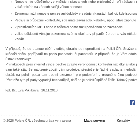
Nenoste nic důležitého ve vnějších síťovaných nebo průhledných přihrádkách
v tlačenicích na zádech raději vůbec nenoste
Zejména muži, nenoste peníze ani doklady v zadních kapsách kalhot, kde jsou s
Pečlivě si průběžně kontrolujte, zda máte zavazadlo, kabelku, apod. stále zapnuté
v prostředcích MHD nebo v tlačenici noste ruku položenou na zavazadle
velice důkladně věnujte pozornost svému okolí a v případě, že se na vás někdo 
vzdálit
V případě, že se stanete obětí zloděje, obraťte se neprodleně na Policii ČR. Snažte
krádeži došlo, popřípadě na popis pachatele, či pachatelů. V případě, že je Vám odciz
ústavu zablokujte.
Při nákupech přes internet velice pečlivě zvažte věrohodnost konkrétní nabídky a také 
vám také stát, že nabízené zboží vám prodejce, přestože je řádně zaplatíte, nedodá
obrátit na policii, podat tam trestní oznámení pro podezření z trestného činu podvo
Přestože tyto případy vypadají beznadějně, daří se je policii úspěšně řešit. Takový podvo
kpt. Bc. Eva Miklíková 26.11.2010
Fac
© 2026 Policie ČR, všechna práva vyhrazena
Mapa serveru
|
Kontakty