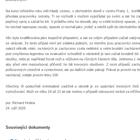
Na konci loňského roku měl mladý cizinec, v obchodním domě v centru Prahy 1, konfli
přivolala pracovníky ostrahy. Ti se rozhodli s mužem vypořádat po svém a tak ho zav
pepřový sprej a začali ho bít. V průběhu toho ho donutili, aby si svlékl kožený opasek,
ho nechali napospas osudu, opasek si nechali jako „trofej“ a odešli zpět do obchodního
Věc byla kvalifikována jako loupežné přepadení, a tak se celým případem začali zabývat
se ukázalo, že tento případ není ani zdaleka jediným, ze kterého jsou pracovníci ostra
nalezli několik videí, na kterých je zachyceno zcela nelidské a velmi brutální zacház
pod smyšlenou legendou na evakuační schodiště a následně je tam začali brutálně bít. 
obušky, nebo je například řezali noži a nůžkami na různých částech těla. Jednomu z nich
aby před nimi masturboval, přičemž ho bili kovovým obuškem. Z osmi případů zachyc
poškozených ztotožnit a vyslechnout, ale po dalších stále pátrají. Pokud je prosím na f
nacházejí, volejte prosím linku 158.
Všechny tři podezřelé kriminalisté zadrželi a obvinili je ze spáchání trestných čin
vyhrožování. Muži ve věku 19 až 21 let tak mohou v případě odsouzení strávit za mřížem
por. Richard Hrdina
24. září 2025
Související dokumenty