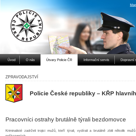
Map
Úvod
O nás
Útvary Policie ČR
Informační servis
Dopravní 
ZPRAVODAJSTVÍ
Policie České republiky – KŘP hlavní
Pracovníci ostrahy brutálně týrali bezdomovce
Kriminalisté zadrželi trojici mužů, kteří týrali, vydírali a brutálně zbili několik m
poškozených.