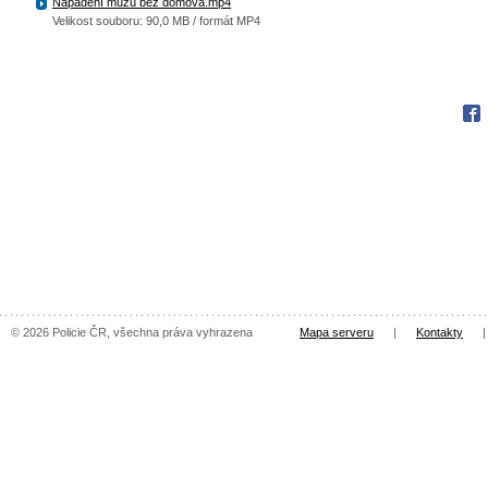
Napadení mužů bez domova.mp4
Velikost souboru: 90,0 MB / formát MP4
Fac
© 2026 Policie ČR, všechna práva vyhrazena
Mapa serveru
|
Kontakty