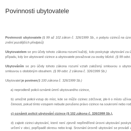
Povinnosti ubytovatele
Povinnosti ubytovatele
(§ 99 až 102 zákon č. 326/1999 Sb., o pobytu cizinců na ú
znění pozdějších předpisů)
Ubytovatelem
se pro účely tohoto zákona rozumí každý, kdo poskytuje ubytování za ú
případu, kdy lze ubytované cizince a ubytovatele považovat za osoby blízké.
(§ 99 odst
Ubytováním
se pro účely tohoto zákona rozumí vztah založený smlouvou o ubyto
smlouvou s obdobným obsahem.
(§ 99 odst. 2 zákona č. 326/1999 Sb.)
Ubytovatel
je povinen
(§ 100 zákona č. 326/1999 Sb.)
a) neprodleně policii oznámit úmrtí ubytovaného cizince,
b) umožnit policii vstup do míst, kde se může cizinec zdržovat, jde-li o místo už
činnosti, pokud tímto vstupem nebude porušeno právo cizince na soukromí nebo rodi
c) oznámit policii ubytování cizince (§ 102
zákona č. 326/1999 Sb.)
,
d) zajistit cizinci ubytování, které není zjevně nepřiměřené úrovni ubytování posk
určení v obci, popřípadě okresu nebo kraji. Srovnání úrovně ubytování se provád