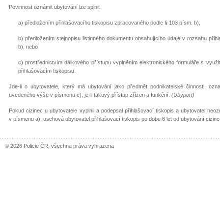
Povinnost oznámit ubytování lze splnit
a) předložením přihlašovacího tiskopisu zpracovaného podle § 103 písm. b),
b) předložením stejnopisu listinného dokumentu obsahujícího údaje v rozsahu přih
b), nebo
c) prostřednictvím dálkového přístupu vyplněním elektronického formuláře s využi
přihlašovacím tiskopisu.
Jde-li o ubytovatele, který má ubytování jako předmět podnikatelské činnosti, ozn
uvedeného výše v písmenu c)
,
je-li takový přístup zřízen a funkční.
(Ubyport)
Pokud cizinec u ubytovatele vyplnil a podepsal přihlašovací tiskopis a ubytovatel 
v písmenu a), uschová ubytovatel přihlašovací tiskopis po dobu 6 let od ubytování cizinc
© 2026 Policie ČR, všechna práva vyhrazena