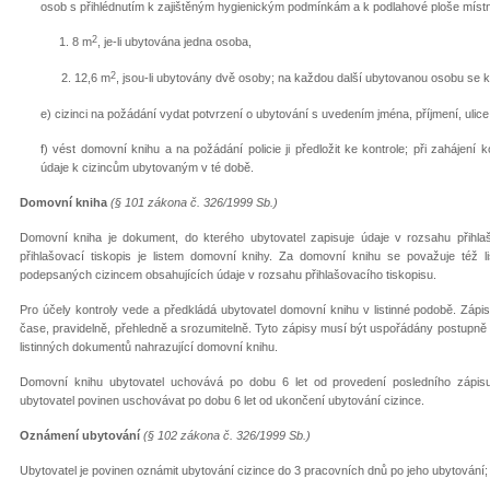
osob s přihlédnutím k zajištěným hygienickým podmínkám a k podlahové ploše místno
2
1. 8 m
, je-li ubytována jedna osoba,
2
2. 12,6 m
, jsou-li ubytovány dvě osoby; na každou další ubytovanou osobu se k
e) cizinci na požádání vydat potvrzení o ubytování s uvedením jména, příjmení, ulice
f) vést domovní knihu a na požádání policie ji předložit ke kontrole; při zahájení 
údaje k cizincům ubytovaným v té době.
Domovní kniha
(§ 101 zákona č. 326/1999 Sb.)
Domovní kniha je dokument, do kterého ubytovatel zapisuje údaje v rozsahu přihlaš
přihlašovací tiskopis je listem domovní knihy. Za domovní knihu se považuje též 
podepsaných cizincem obsahujících údaje v rozsahu přihlašovacího tiskopisu.
Pro účely kontroly vede a předkládá ubytovatel domovní knihu v listinné podobě. Záp
čase, pravidelně, přehledně a srozumitelně. Tyto zápisy musí být uspořádány postupně 
listinných dokumentů nahrazující domovní knihu.
Domovní knihu ubytovatel uchovává po dobu 6 let od provedení posledního zápisu
ubytovatel povinen uschovávat po dobu 6 let od ukončení ubytování cizince.
Oznámení ubytování
(§ 102 zákona č. 326/1999 Sb.)
Ubytovatel je povinen oznámit ubytování cizince do 3 pracovních dnů po jeho ubytování; 