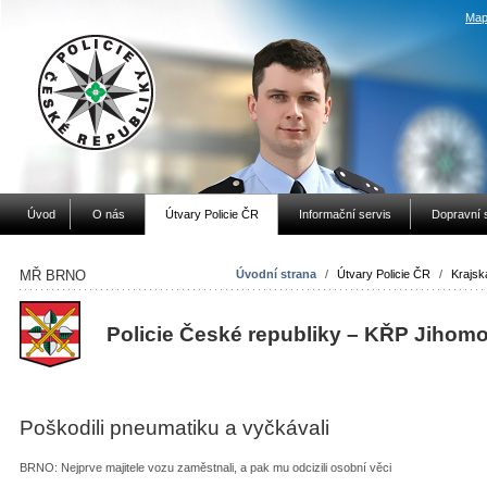
Map
Úvod
O nás
Útvary Policie ČR
Informační servis
Dopravní 
MŘ BRNO
Úvodní strana
/
Útvary Policie ČR
/
Krajská
Policie České republiky – KŘP Jihom
Poškodili pneumatiku a vyčkávali
BRNO: Nejprve majitele vozu zaměstnali, a pak mu odcizili osobní věci