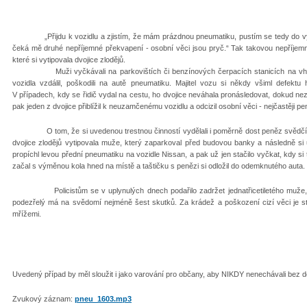
„Přijdu k vozidlu a zjistím, že mám prázdnou pneumatiku, pustím se tedy do
čeká mě druhé nepříjemné překvapení - osobní věci jsou pryč.“ Tak takovou nepříjem
které si vytipovala dvojice zlodějů.
Muži vyčkávali na parkovištích či benzínových čerpacích stanicích na vhodnou
vozidla vzdálil, poškodili na autě pneumatiku. Majitel vozu si někdy všiml defekt
V případech, kdy se řidič vydal na cestu, ho dvojice neváhala pronásledovat, dokud ne
pak jeden z dvojice přiblížil k neuzamčenému vozidlu a odcizil osobní věci - nejčastěji pe
O tom, že si uvedenou trestnou činností vydělali i poměrně dost peněz svědčí pří
dvojice zlodějů vytipovala muže, který zaparkoval před budovou banky a následně s
propíchl levou přední pneumatiku na vozidle Nissan, a pak už jen stačilo vyčkat, kdy si
začal s výměnou kola hned na místě a taštičku s penězi si odložil do odemknutého auta. 
Policistům se v uplynulých dnech podařilo zadržet jednatřicetiletého muže, po 
podezřelý má na svědomí nejméně šest skutků. Za krádež a poškození cizí věci je st
mřížemi.
Uvedený případ by měl sloužit i jako varování pro občany, aby NIKDY nenechávali bez d
Zvukový záznam:
pneu_1603.mp3