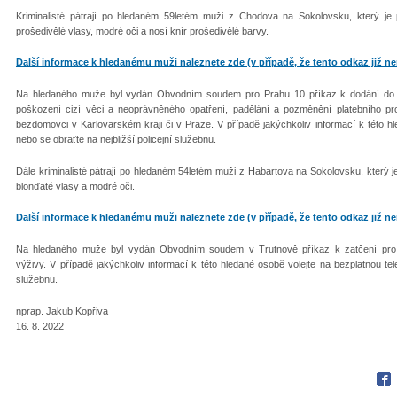
Kriminalisté pátrají po hledaném 59letém muži z Chodova na Sokolovsku, který je 
prošedivělé vlasy, modré oči a nosí knír prošedivělé barvy.
Další informace k hledanému muži naleznete zde (v případě, že tento odkaz již nen
Na hledaného muže byl vydán Obvodním soudem pro Prahu 10 příkaz k dodání do v
poškození cizí věci a neoprávněného opatření, padělání a pozměnění platebního 
bezdomovci v Karlovarském kraji či v Praze. V případě jakýchkoliv informací k této hl
nebo se obraťte na nejbližší policejní služebnu.
Dále kriminalisté pátrají po hledaném 54letém muži z Habartova na Sokolovsku, který j
blonďaté vlasy a modré oči.
Další informace k hledanému muži naleznete zde (v případě, že tento odkaz již nen
Na hledaného muže byl vydán Obvodním soudem v Trutnově příkaz k zatčení pro 
výživy. V případě jakýchkoliv informací k této hledané osobě volejte na bezplatnou tele
služebnu.
nprap. Jakub Kopřiva
16. 8. 2022
Fac