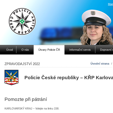
Map
Úvod
O nás
Útvary Policie ČR
Informační servis
Dopravní 
ZPRAVODAJSTVÍ 2022
Úvodní strana
/
Policie České republiky – KŘP Karlov
Pomozte při pátrání
KARLOVARSKÝ KRAJ – Volejte na linku 158.