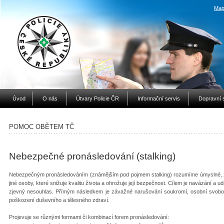
Map
Úvod
O nás
Útvary Policie ČR
Informační servis
Dopravní 
POMOC OBĚTEM TČ
Nebezpečné pronásledování (stalking)
Nebezpečným pronásledováním (známějším pod pojmem stalking) rozumíme úmyslné, zl
jiné osoby, které snižuje kvalitu života a ohrožuje její bezpečnost. Cílem je navázání a 
zjevný nesouhlas. Přímým následkem je závažné narušování soukromí, osobní svobody
poškození duševního a tělesného zdraví.
Projevuje se různými formami či kombinací forem pronásledování: