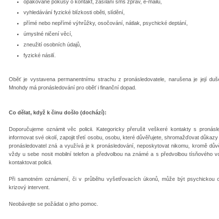
opakované pokusy o kontakt, zasílání sms zpráv, e-mailů,
vyhledávání fyzické blízkosti oběti, slídění,
přímé nebo nepřímé výhrůžky, osočování, nátlak, psychické deptání,
úmyslné ničení věcí,
zneužití osobních údajů,
fyzické násilí.
Oběť je vystavena permanentnímu strachu z pronásledovatele, narušena je její dušev
Mnohdy má pronásledování pro oběť i finanční dopad.
Co dělat, když k činu došlo (dochází):
Doporučujeme oznámit věc policii. Kategoricky přerušit veškeré kontakty s pronás
informovat své okolí, zapojit třetí osobu, osobu, které důvěřujete, shromažďovat důkazy 
pronásledovatel zná a využívá je k pronásledování, neposkytovat nikomu, kromě dů
vždy u sebe nosit mobilní telefon a předvolbou na známé a s předvolbou tísňového v
kontaktovat policii.
Při samotném oznámení, či v průběhu vyšetřovacích úkonů, může být psychickou o
krizový intervent.
Neobávejte se požádat o jeho pomoc.