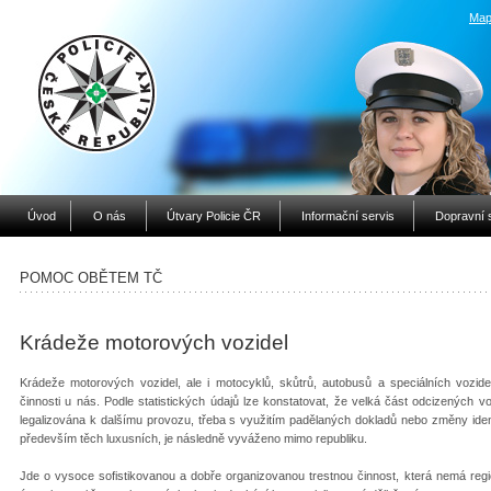
Map
Úvod
O nás
Útvary Policie ČR
Informační servis
Dopravní 
POMOC OBĚTEM TČ
Krádeže motorových vozidel
Krádeže motorových vozidel, ale i motocyklů, skůtrů, autobusů a speciálních vozide
činnosti u nás. Podle statistických údajů lze konstatovat, že velká část odcizených 
legalizována k dalšímu provozu, třeba s využitím padělaných dokladů nebo změny ident
především těch luxusních, je následně vyváženo mimo republiku.
Jde o vysoce sofistikovanou a dobře organizovanou trestnou činnost, která nemá reg