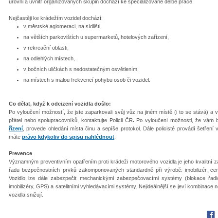
úrovni a uvnitř organizovaných skupin dochází ke specializované dělbě práce.
Nejčastěji ke krádežím vozidel dochází:
v městské aglomeraci, na sídlišti,
na větších parkovištích u supermarketů, hotelových zařízení,
v rekreační oblasti,
na odlehlých místech,
v bočních uličkách s nedostatečným osvětlením,
na místech s malou frekvencí pohybu osob či vozidel.
Co dělat, když k odcizení vozidla došlo:
Po vyloučení možností, že jste zaparkovali svůj vůz na jiném místě (i to se stává) a v
přátel nebo spolupracovníků, kontaktujte Policii ČR
.
Po vyloučení možnosti, že vám by
řízení
, provede ohledání místa činu a sepíše protokol. Dále policisté provádí šetření 
máte
právo kdykoliv do spisu nahlédnout
.
Prevence
Významným preventivním opatřením proti krádeži motorového vozidla je jeho kvalitní 
řadu bezpečnostních prvků zakomponovaných standardně při výrobě: imobilizér, cen
Vozidlo lze dále zabezpečit mechanickými zabezpečovacími systémy (blokace řadi
imobilizéry, GPS) a satelitními vyhledávacími systémy. Nejideálnější se jeví kombinace n
vozidla snižují.
Fac