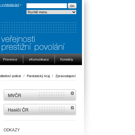
 vyhledávání
Prevence
eKomunikace
Kontakty
itelství policie
/
Pardubický kraj
/
Zpravodajství
MVČR
internetové stránky Hasiči ČR
ODKAZY