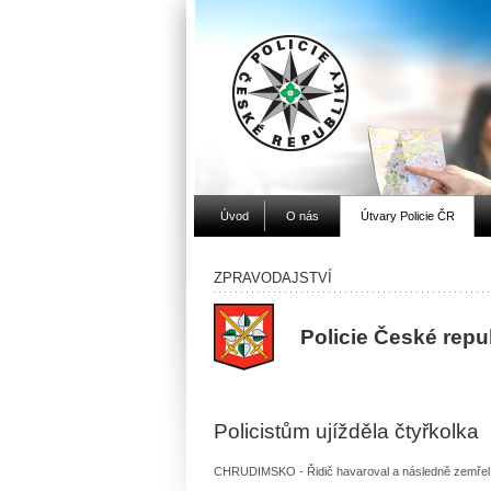
Úvod
O nás
Útvary Policie ČR
ZPRAVODAJSTVÍ
Policie České repu
Policistům ujížděla čtyřkolka
CHRUDIMSKO - Řidič havaroval a následně zemřel