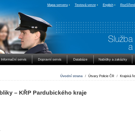
Mapa serveru
Textová verze
English
Rozšířené
Informační servis
Dopravní servis
Databáze
Nabídky a zakázky
Úvodní strana
/
Útvary Policie ČR
/
Krajská řed
bliky – KŘP Pardubického kraje
.