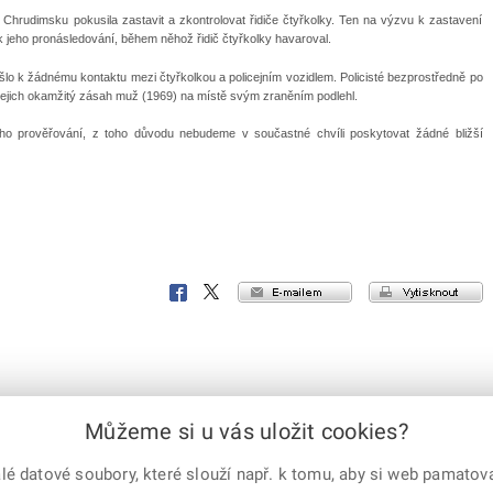
na Chrudimsku pokusila zastavit a zkontrolovat řidiče čtyřkolky. Ten na výzvu k zastavení
k jeho pronásledování, během něhož řidič čtyřkolky havaroval.
ošlo k žádnému kontaktu mezi čtyřkolkou a policejním vozidlem. Policisté bezprostředně po
 jejich okamžitý zásah muž (1969) na místě svým zraněním podlehl.
ího prověřování, z toho důvodu nebudeme v součastné chvíli poskytovat žádné bližší
e-mailem
vytisknout
Facebook
X
Corp.
Můžeme si u vás uložit cookies?
 datové soubory, které slouží např. k tomu, aby si web pamatoval