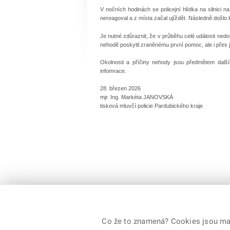
V nočních hodinách se policejní hlídka na silnici 
nereagoval a z místa začal ujíždět. Následně došlo 
Je nutné zdůraznit, že v průběhu celé události ned
nehodě poskytli zraněnému první pomoc, ale i přes
Okolnosti a příčiny nehody jsou předmětem dalš
infomrace.
28. březen 2026
mjr. Ing. Markéta JANOVSKÁ
tisková mluvčí policie Pardubického kraje
Co že to znamená? Cookies jsou malé