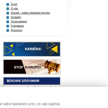
Úvod
O nás
Zbraně - online objednání termínu
Kontakty
Zpravodajství
Fotogalerie
Prevence
 vaše nastavení a to, co vás zajímá,