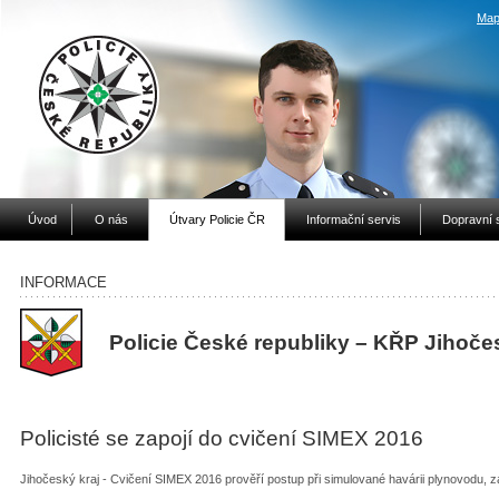
Map
Úvod
O nás
Útvary Policie ČR
Informační servis
Dopravní 
INFORMACE
Policie České republiky – KŘP Jihoče
Policisté se zapojí do cvičení SIMEX 2016
Jihočeský kraj - Cvičení SIMEX 2016 prověří postup při simulované havárii plynovodu, z