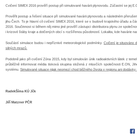
Cvičení SIMEX 2016 prověří postup při simulované havárii plynovodu. Zúčastní se jej E.
Prověřit postup a řešení situace při simulované havárii plynovodu a následném přerušen
jihu Čech. To je hlavní cíl cvičení SIMEX 2016, které se v budově krajského úřadu a čá
2016. Součinnost si během něj mimo jiné prověří zástupci distributora plynu ze společ
i krizové štáby kraje a dotčených obcí s rozšířenou působností. Lokalita, kde havárie 
Součástí simulace budou i nepříznivé meteorologické podmínky.
Cvičení je situováno
silných mrazů.
Podobně jako při cvičení Zóna 2015, kdy byl simulován únik radioaktivních látek z tem
průběžně informovat média tisková skupina složená z mluvčích společnosti E.ON, Ji
systému.
Simulované situace nijak neomezí chod běžného života v regionu ani dodávky
RadekŠíma KÚ Jčk
Jiří Matzner PČR
Fac