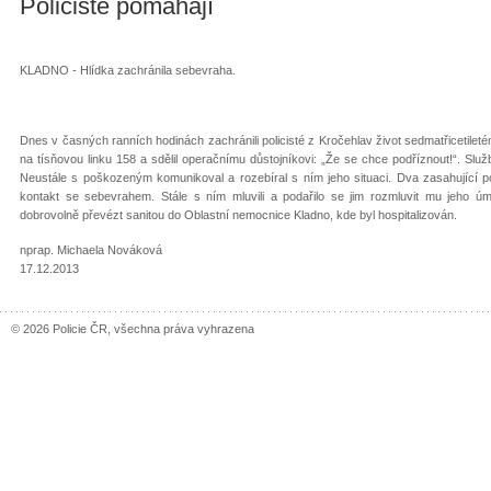
Policisté pomáhají
KLADNO - Hlídka zachránila sebevraha.
Dnes v časných ranních hodinách zachránili policisté z Kročehlav život sedmatřicetilet
na tísňovou linku 158 a sdělil operačnímu důstojníkovi: „Že se chce podříznout!“. Službu 
Neustále s poškozeným komunikoval a rozebíral s ním jeho situaci. Dva zasahující poli
kontakt se sebevrahem. Stále s ním mluvili a podařilo se jim rozmluvit mu jeho
dobrovolně převézt sanitou do Oblastní nemocnice Kladno, kde byl hospitalizován.
nprap. Michaela Nováková
17.12.2013
© 2026 Policie ČR, všechna práva vyhrazena