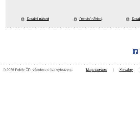
Detailní náhled
Detailní náhled
Detai
Fac
© 2026 Policie ČR, všechna práva vyhrazena
Mapa serveru
|
Kontakty