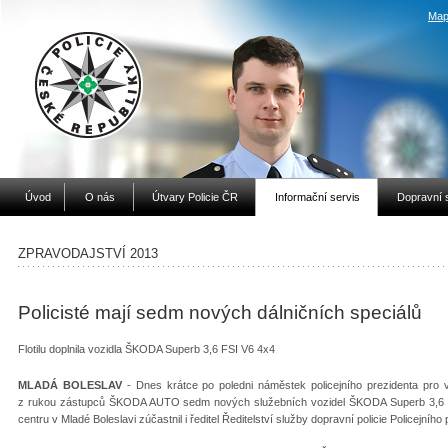
Map
Úvod
O nás
Útvary Policie ČR
Informační servis
Dopravní 
ZPRAVODAJSTVÍ 2013
Policisté mají sedm nových dálničních speciálů
Flotilu doplnila vozidla ŠKODA Superb 3,6 FSI V6 4x4
MLADÁ BOLESLAV
- Dnes krátce po poledni náměstek policejního prezidenta pro v
z rukou zástupců ŠKODA AUTO sedm nových služebních vozidel ŠKODA Superb 3,6 F
centru v Mladé Boleslavi zúčastnil i ředitel Ředitelství služby dopravní policie Policejníh