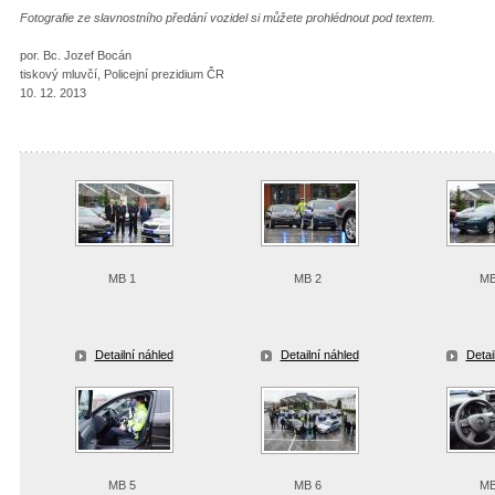
Fotografie ze slavnostního předání vozidel si můžete prohlédnout pod textem.
por. Bc. Jozef Bocán
tiskový mluvčí, Policejní prezidium ČR
10. 12. 2013
MB 1
MB 2
MB
Detailní náhled
Detailní náhled
Detai
MB 5
MB 6
MB