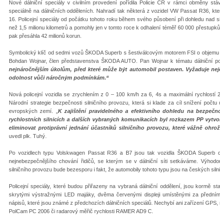
Nové dálniční speciály v civilním provedení pořídila Policie ČR v rámci obměny s
speciálně na dálničních odděleních. Nahradí tak některá z vozidel VW Passat R36, k
16. Policejní speciály od počátku tohoto roku během svého působení při dohledu nad s
než 1,5 milionu kilometrů a pomohly jen v tomto roce k odhalení téměř 60 000 přestupk
pak přesáhla 42 milionů korun.
Symbolický klíč od sedmi vozů ŠKODA Superb s šestiválcovým motorem FSI o objemu 
Bohdan Wojnar, člen představenstva ŠKODA AUTO. Pan Wojnar k tématu dálniční pol
nejnáročnějším úkolům, před které může být automobil postaven. Vyžaduje nejen
odolnost vůči náročným podmínkám.“
Nová policejní vozidla se zrychlením z 0 – 100 km/h za 6, 4s a maximální rychlostí 2
Národní strategie bezpečnosti silničního provozu, která si klade za cíl snížení poč
evropských zemí. „
K zajištění pravidelného a efektivního dohledu na bezpečno
rychlostních silnicích a dalších vybraných komunikacích byl rozkazem PP vytvo
eliminovat protiprávní jednání účastníků silničního provozu, které vážně ohro
uvedl plk. Tuhý.
Po vozidlech typu Volskwagen Passat R36 a B7 jsou tak vozidla ŠKODA Superb da
nejnebezpečnějšího chování řidičů, se kterým se v dálniční síti setkáváme. Výhod
silničního provozu bude bezesporu i fakt, že automobily tohoto typu jsou na českých siln
Policejní speciály, které budou přiřazeny na vybraná dálniční oddělení, jsou kormě 
skrytými výstražnými LED majáky, dvěma červenými displeji umístěnými za předn
nápisů, které jsou známé z předchozích dálničních speciálů. Nechybí ani zařízení GPS,
PolCam PC 2006 či radarový měřič rychlosti RAMER AD9 C.